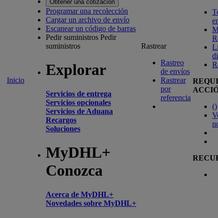
Obtener una cotización
Programar una recolección
T
Cargar un archivo de envío
e
Escanear un código de barras
M
Pedir suministros
Pedir
R
suministros
Rastrear
L
d
Rastreo
R
Explorar
de envíos
Inicio
Rastrear
REQU
por
ACCI
Servicios de entrega
referencia
Servicios opcionales
(
)
Servicios de Aduana
V
Recargos
n
Soluciones
MyDHL+
RECU
Conozca
Acerca de MyDHL+
Novedades sobre MyDHL+