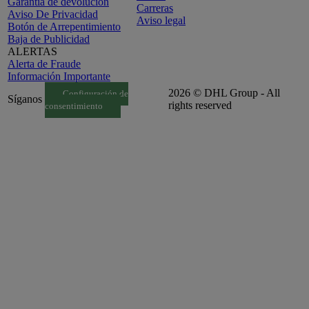
Garantía de devolución
Carreras
Aviso De Privacidad
Aviso legal
Botón de Arrepentimiento
Baja de Publicidad
ALERTAS
Alerta de Fraude
Información Importante
2026 © DHL Group - All
Configuración de
Síganos
rights reserved
consentimiento