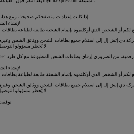
بعد النقر فوق "طباعة" من زرّ "طباعة الشاشة" ستتلقون تنبيهًا بأنه سيتم حظر قائمة mydhl.express.dhl المنبثقة.
.
إذا كانت إعدادات متصفحكم صحيحة، ومع هذا، 
ليس لديّ طابعة. هل يمكنن
لا يُحظر مسؤولو التوصيل لدينا أي وثائق مسبقة الطبع ولا يحملون طابعات في مركباتهم.
ليس لديّ طابعة. هل يمكنن
لا يُحظر مسؤولو التوصيل لدينا أي وثائق مسبقة الطبع ولا يحملون طابعات في مركباتهم.
توقفت 