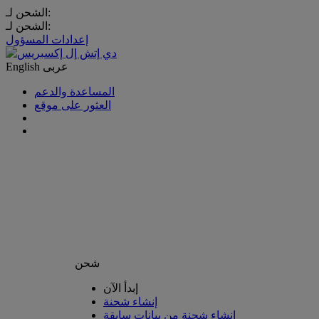
الشحن لـ:
الشحن لـ:
إعدادات المسؤول
عربى
English
المساعدة والدعم
العثور على موقع
شحن
إبدأ الآن
إنشاء شحنة
إنشاء شحنة من بيانات سابقة