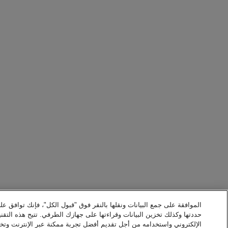
الموافقة على جمع البيانات ونقلها بالنقر فوق "قبول الكل"، فإنك توافق عل
حددتها وكذلك تخزين البيانات وقراءتها على جهازك الطرفي. تتيح هذه التقني
الإلكتروني واستخدامه من أجل تقديم أفضل تجربة ممكنة عبر الإنترنت وت