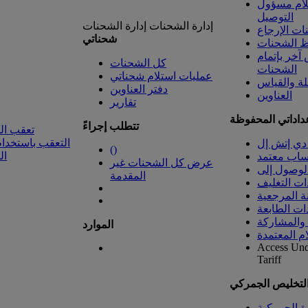
لام مسؤول
التوصيل
إدارة الشحنات
إدارة الشحنات
ت الإرجاع
شحناتي
 الشحنات
خر بإتمام
كل الشحنات
الشحنات
عمليات استلام شحناتي
لة والقياس
دفتر العناوين
العناوين
تقارير
داداتي المحفوظة
تتطلب إجراءً
تعقب ال
التعقب باستخدام
دي إتش إل
(
)
ال
ساب معتمد
عرض كل الشحنات غير
المقدمة
ات التغليف
ة المرجعية
ات الطابعة
 والمشاركة
الموارد
ام المعتمدة
Access Un
Tariff
التخليص الجمركي
رة الجمركية