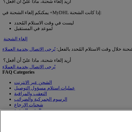
أريد إلغاء شحنة، ماذا عليّ أن أفعل؟
يمكنكم إلغاء الشحنة في +MyDHL إذا كانت الشحنة:
ليست في وقت الاستلام المُحدد
لموعد في المستقبل
إلغاء الشحنة
حنة خلال وقت الاستلام المُحدد بالفعل:
يُرجى الاتصال بخدمة العملاء
أريد إلغاء شحنة، ماذا عليّ أن أفعل؟
يُرجى الاتصال بخدمة العملاء
FAQ Categories
الشحن عبر الانترنت
عمليات استلام مسؤول التوصيل
التعقب والمراقبة
الرسوم الجمركية والضرائب
شحنات الإرجاع
الدفع والفوترة
حماية الحساب
تسجيل الدخول وكلمة المرور
العودة إلى الأعلى