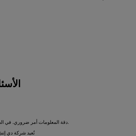
الأسئل
دقة المعلومات أمر ضروري. في الحالات التي تضطر فيها إلى التقدير، إحرص على أن يكون تقديرك دقيقا.
تُعيد شركة دي إت