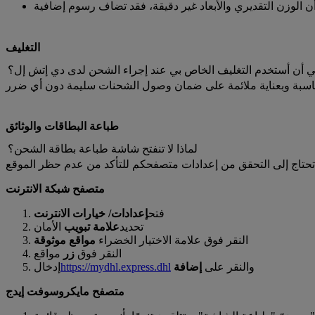
التغليف
ي أن أستخدم التغليف الخاص بي عند إجراء الشحن لدى دي إتش إل؟
طباعة البطاقات والوثائق
لماذا لا تنفتح شاشة طباعة بطاقة الشحن؟
متصفح شبكة الانترنت
فتح
إعدادات/ خيارات الانترنت
تحديد
علامة تبويب
الأمان
النقر فوق علامة الاختيار الخضراء
مواقع موثوقة
النقر فوق
زر
مواقع
والنقر على
إضافة
https://mydhl.express.dhl
إدخال
متصفح مايكروسوفت إيدج