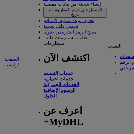
إنشاء شحنة من بيانات مفضلة
الحصول على عرض أسعار وتحديد
تاريخ
تحديد موعد عملية الاستلام
تحميل ملف شحنة
مسح الرمز الشريطي ضوئيًا
طلب مستلزمات
طلب
مستلزمات
التعقب
اكتشف الآن
شحنات
الصفحة
 الرقم
الرئيسية
مرجعي
خدمات التسليم
خدمات اختيارية
الخدمات الجمركية
الرسوم الإضافية
الحلول
اعرف عن
+MyDHL