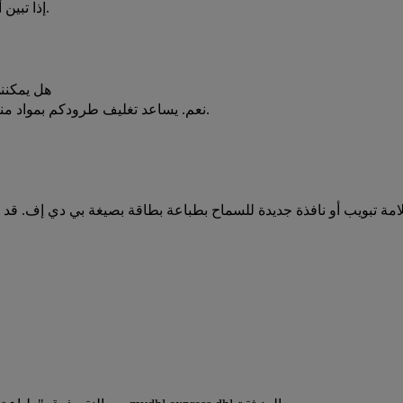
إذا تبين أن الوزن التقديري والأبعاد غير دقيقة، فقد تضاف رسوم إضافية.
هل يمكنن
نعم. يساعد تغليف طرودكم بمواد مناسبة وبعناية ملائمة على ضمان وصول الشحنات سليمة دون أي ضرر.