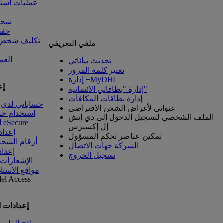
عمليات است
شحنا
حفظ
تكليف شخص آ
ملفي التعريفي
العم
تحديث بياناتي
تغيير كلمة المرور
إدارة +MyDHL
إع
إدارة "بطاقاتي الائتمانية"
إدارة بطاقات المكافآت
حساباتي لدى 
عنواني لأغراض الشحن الافتراضي
استخدام ح
الملف الشخصي لتسجيل الدخول إلى دي إتش
الوصول إلى eSecure
إل إكسبرس
إعداد
تمكين عناصر تحكم المسؤول
أرقام الشحن
الشركة جهات الاتصال
إعداد
تسجيل الخروج
الإشعارات
مواقع الاستل
del
Access
إعدادات 
نماذج الفاتو