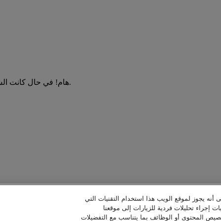
.
هام! في حال كانت الش
ى أنه يجوز لموقع الويب هذا استخدام التقنيات التي
ات إجراء تحليلات فردية للزيارات إلى موقعنا
خصيص المحتوى أو الوظائف بما يتناسب مع التفضيلات