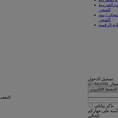
ت الضريبية
للشحن
تجاتي/ بنود
الشحن
كية الرقمية
تسجيل الدخول
التنشيط الإلكتروني
التعقب
تذّكر بياناتي
آمنة على جهازكم
الحالي.