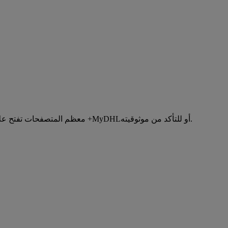
معظم المتصفحات تفتح علامة تبويب أو نافذة جديدة للسماح بطباعة بطاقة بصيغة بي دي إف. قد تحتاج إلى التحقق من إعدادات متصفحكم للتأكد من عدم حظر الموقع +MyDHLأو للتأكد من موثوقيته.