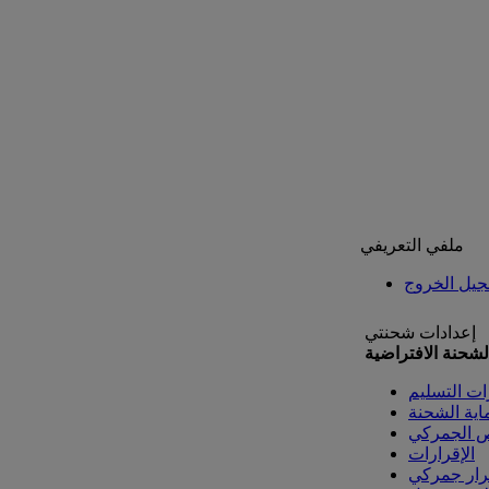
ملفي التعريفي
يل الخروج
إعدادات شحنتي
لشحنة الافتراضية
ات التسليم
اية الشحنة
ص الجمركي
الإقرارات
رار جمركي