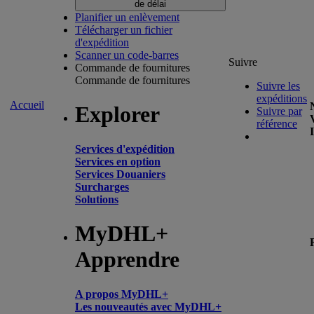
de délai
Planifier un enlèvement
Télécharger un fichier
d'expédition
Scanner un code-barres
Suivre
Commande de fournitures
Commande de fournitures
Suivre les
expéditions
Accueil
Explorer
Suivre par
référence
Services d'expédition
Services en option
Services Douaniers
Surcharges
Solutions
MyDHL+
Apprendre
A propos MyDHL+
Les nouveautés avec MyDHL+