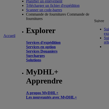
Planifier un enlèvement
Télécharger un fichier d'expédition
Scanner un code-barres
Commande de fournitures
Commande de
fournitures
Suivre
Explorer
Sui
exp
Accueil
Sui
réf
Services d'expédition
Services en option
Services Douaniers
Surcharges
Solutions
MyDHL+
Apprendre
A propos MyDHL+
Les nouveautés avec MyDHL+