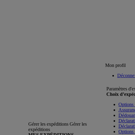
Mon profil
Déconne
Paramètres d'e
Choix d’expéd
Options 
Assuranc
Dédoua
Déclarat
Gérer les expéditions
Gérer les
Déclarat
expéditions
Options 
MES EXPÉDITIONS