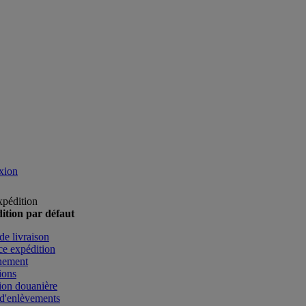
xion
xpédition
ition par défaut
de livraison
e expédition
nement
ions
ion douanière
d'enlèvements