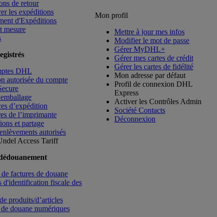
ons de retour
rer les expéditions
Mon profil
ment d'Expéditions
t mesure
Mettre à jour mes infos
s
Modifier le mot de passe
Gérer MyDHL+
egistrés
Gérer mes cartes de crédit
Gérer les cartes de fidélité
mptes DHL
Mon adresse par défaut
ion autorisée du compte
Profil de connexion DHL
Secure
Express
’emballage
Activer les Contrôles Admin
es d’expédition
Société Contacts
es de l’imprimante
Déconnexion
ions et partage
enlèvements autorisés
Undel
Access Tariff
 dédouanement
de factures de douane
d'identification fiscale des
de produits/d’articles
 de douane numériques