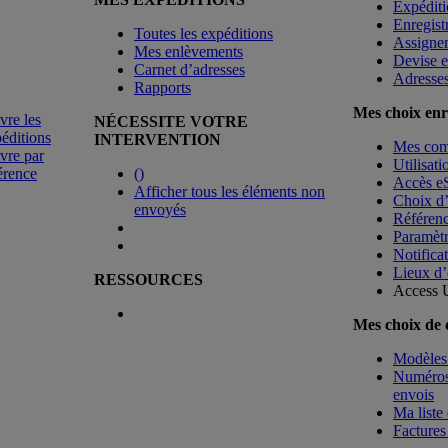
Expéditi
Enregist
Toutes les expéditions
Assigne
Mes enlèvements
Devise e
Carnet d’adresses
Adresse
Rapports
Mes choix enr
vre les
NÉCESSITE VOTRE
éditions
INTERVENTION
Mes co
vre par
Utilisat
érence
(
)
Accès e
Afficher tous les éléments non
Choix d
envoyés
Référenc
Paramètr
Notificat
Lieux d’
RESSOURCES
Access 
Mes choix de
Modèles 
Numéros 
envois
Ma liste 
Factures