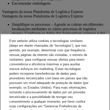
Encomendar embalagens
Vantagens da nossa Plataforma de Logística Express
Vantagens da nossa Plataforma de Logística Express
Simplifique os processos – Agende as coletas em diferentes
localizações mediantes os vários processos de logística
reversa. Configure os dados dos fornecedores externos e dos
centros de reparação que vão receber estes envios e devolver.
Este website utiliza cookies e tecnologias similares
Precisão - A nossa validação de endereço eletrônico ajuda a
(daqui em diante chamadas de “tecnologias”), que nos
garantir a precisão
permite, por exemplo, determinar com que frequência
Notificações - Capacidade de criar notificações por e-mail
nossas páginas da internet são visitadas, o número de
para a documentação do envio e instruções aos seus clientes e
fornecedores.
visitantes, para configurar nossas ofertas para terem
Visibilidade - Verifique o status atual de cada envio e veja os
conveniência e eficiência máximas e para auxiliar
detalhes de rastreamento.
nossos esforços em marketing. Estas tecnologias
Relatórios - Relatórios online fáceis de utilizar, que podem ser
podem incorporar transferências de dados para
baixados para as necessidades de análise do seu negócio.
provedores terceirizados com base em países que não
Funcionalidades de Integração - Ajude a aumentar as
possuem um nível adequado de proteção de dados (por
eficiências usando o seu sistema interno.
exemplo, os Estados Unidos). Para mais informações,
incluindo o processamento de dados por um provedor
Contatar Vendas
terceirizado e a possibilidade de revogar seu
consentimento a qualquer momento, por favor confira
Soluções de Gestão de Envios
suas configurações em “Gerenciar Preferências de
A DHL Express oferece uma variedade de opções flexíveis - desde