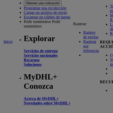
Obtener una cotización
T
Programar una recolección
e
Cargar un archivo de envío
M
Escanear un código de barras
R
Pedir suministros
Pedir
Rastrear
L
suministros
d
Rastreo
R
Explorar
de envíos
Inicio
Rastrear
REQU
por
ACCI
referencia
Servicios de entrega
(
)
Servicios opcionales
V
Recargos
n
Soluciones
MyDHL+
RECU
Conozca
Acerca de MyDHL+
Novedades sobre MyDHL+