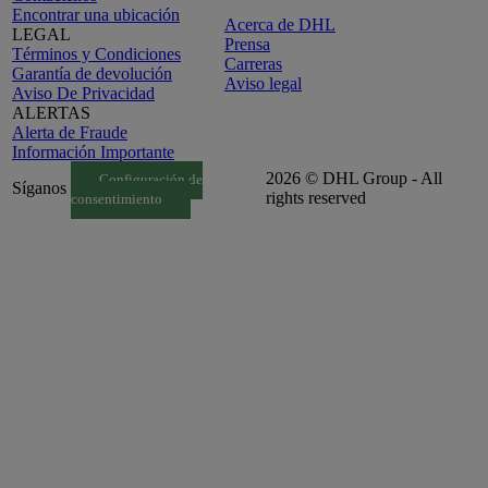
Encontrar una ubicación
Acerca de DHL
LEGAL
Prensa
Términos y Condiciones
Carreras
Garantía de devolución
Aviso legal
Aviso De Privacidad
ALERTAS
Alerta de Fraude
Información Importante
2026 © DHL Group - All
Configuración de
Síganos
rights reserved
consentimiento