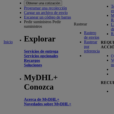
Obtener una cotización
T
Programar una recolección
e
Cargar un archivo de envío
M
Escanear un código de barras
R
Pedir suministros
Pedir
Rastrear
L
suministros
d
Rastreo
R
Explorar
de envíos
Inicio
Rastrear
REQU
por
ACCI
referencia
Servicios de entrega
(
)
Servicios opcionales
V
Recargos
n
Soluciones
MyDHL+
RECU
Conozca
Acerca de MyDHL+
Novedades sobre MyDHL+