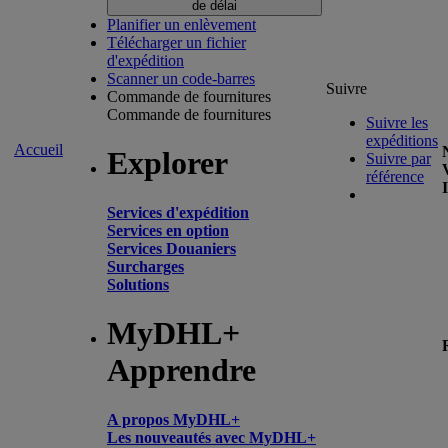
de délai
Planifier un enlèvement
Télécharger un fichier
d'expédition
Scanner un code-barres
Suivre
Commande de fournitures
Commande de fournitures
Suivre les
expéditions
Accueil
Explorer
Suivre par
référence
Services d'expédition
Services en option
Services Douaniers
Surcharges
Solutions
MyDHL+
Apprendre
A propos MyDHL+
Les nouveautés avec MyDHL+