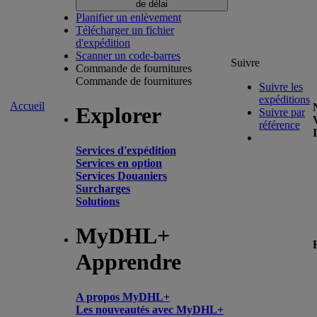
de délai
Planifier un enlèvement
Télécharger un fichier
d'expédition
Scanner un code-barres
Suivre
Commande de fournitures
Commande de fournitures
Suivre les
expéditions
Accueil
Explorer
Suivre par
référence
Services d'expédition
Services en option
Services Douaniers
Surcharges
Solutions
MyDHL+
Apprendre
A propos MyDHL+
Les nouveautés avec MyDHL+