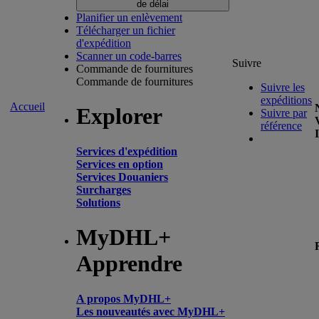
de délai
Planifier un enlèvement
Télécharger un fichier
d'expédition
Scanner un code-barres
Suivre
Commande de fournitures
Commande de fournitures
Suivre les
expéditions
Accueil
Explorer
Suivre par
référence
Services d'expédition
Services en option
Services Douaniers
Surcharges
Solutions
MyDHL+
Apprendre
A propos MyDHL+
Les nouveautés avec MyDHL+