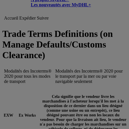
Les nouveautés avec MyDHL+
Accueil
Expédier
Suivre
Trade Terms Definitions (on
Manage Defaults/Customs
Clearance)
Modalités des Incoterms®
Modalités des Incoterms® 2020 pour
2020 pour tous les modes
le transport par la mer ou par voie
de transport
navigable seulement
Cela signifie que le vendeur livre les
marchandises à l'acheteur lorsqu'il les met à la
disposition de ce dernier dans un lieu désigné
(comme une usine ou un entrepôt), ce lieu
désigné pouvant être ou non les locaux du
EXW
Ex Works
vendeur. Pour que la livraison ait lieu, le vendeur
n'a pas besoin de charger les marchandises sur un
véhicule de collecte, ni de dédouaner les