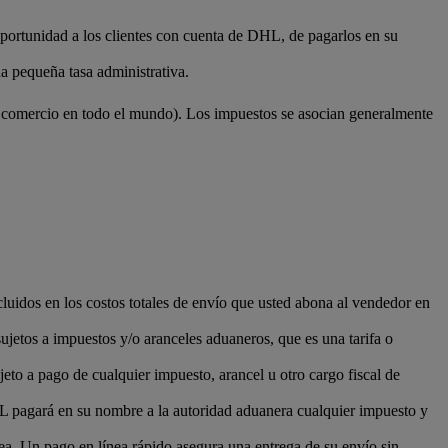
oportunidad a los clientes con cuenta de DHL, de pagarlos en su
a pequeña tasa administrativa.
e comercio en todo el mundo). Los impuestos se asocian generalmente
luidos en los costos totales de envío que usted abona al vendedor en
sujetos a impuestos y/o aranceles aduaneros, que es una tarifa o
to a pago de cualquier impuesto, arancel u otro cargo fiscal de
HL pagará en su nombre a la autoridad aduanera cualquier impuesto y
a. Un pago en línea rápido asegura una entrega de su envío sin