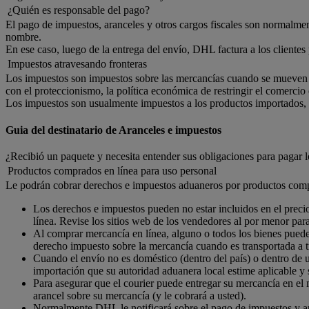
¿Quién es responsable del pago?
El pago de impuestos, aranceles y otros cargos fiscales son normalmen
nombre.
En ese caso, luego de la entrega del envío, DHL factura a los cliente
Impuestos atravesando fronteras
Los impuestos son impuestos sobre las mercancías cuando se mueven a
con el proteccionismo, la política económica de restringir el comercio 
Los impuestos son usualmente impuestos a los productos importados, 
Guia del destinatario de Aranceles e impuestos
¿Recibió un paquete y necesita entender sus obligaciones para pagar l
Productos comprados en línea para uso personal
Le podrán cobrar derechos e impuestos aduaneros por productos comp
Los derechos e impuestos pueden no estar incluidos en el precio
línea. Revise los sitios web de los vendedores al por menor para
Al comprar mercancía en línea, alguno o todos los bienes pueden 
derecho impuesto sobre la mercancía cuando es transportada a tr
Cuando el envío no es doméstico (dentro del país) o dentro de 
importación que su autoridad aduanera local estime aplicable y 
Para asegurar que el courier puede entregar su mercancía en el
arancel sobre su mercancía (y le cobrará a usted).
Normalmente DHL le notificará sobre el pago de impuestos y ar