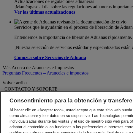
Actualizaciones de regulaciones aduaneras
¡Manténgase al día sobre las regulaciones aduaneras important
Ver las últimas actualizaciones
Servicios que le ayudarán en el proceso de liberación de Aduan
Entendemos la importancia de liberar de Aduanas rápidamente.
¡Nuestra selección de servicios estándar y especializados están
Conozca sobre Servicios de Aduana
Más Acerca de Aranceles e Impuestos
Preguntas Frecuentes – Aranceles e impuestos
Volver arriba
CONTACTO Y SOPORTE
Ayuda y Soporte
Preguntas Frecuentes
Consentimiento para la obtención y transfere
Contáctenos
Encontrar una ubicación
Al hacer clic en «Aceptar todo», usted acepta que este sitio web pueda 
Acerca de DHL
LEGAL
como almacenar y leer datos en su dispositivo. Las Tecnologías permit
Prensa
Términos y Condiciones
individualizadas durante las visitas y el uso de nuestro sitio web para o
Carreras
Garantía de devolución
adaptar el contenido o las funciones a las preferencias e intereses corr
Aviso legal
Aviso De Privacidad
perfiles para ofrecer nuestros servicios de la forma más fácil de usar y 