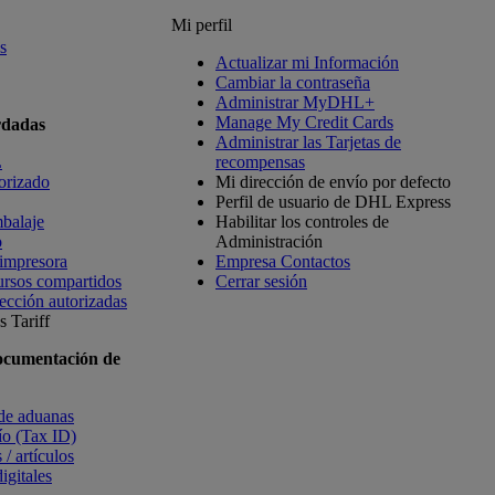
Mi perfil
s
Actualizar mi Información
Cambiar la contraseña
Administrar MyDHL+
Manage My Credit Cards
rdadas
Administrar las Tarjetas de
L
recompensas
orizado
Mi dirección de envío por defecto
Perfil de usuario de DHL Express
balaje
Habilitar los controles de
o
Administración
 impresora
Empresa Contactos
ursos compartidos
Cerrar sesión
ección autorizadas
 Tariff
ocumentación de
 de aduanas
vío (Tax ID)
 / artículos
igitales