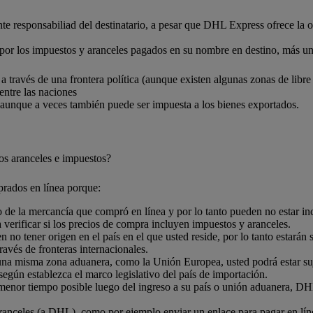
te responsabiliad del destinatario, a pesar que DHL Express ofrece la 
s por los impuestos y aranceles pagados en su nombre en destino, más un
 través de una frontera política (aunque existen algunas zonas de libr
entre las naciones
aunque a veces también puede ser impuesta a los bienes exportados.
os aranceles e impuestos?
rados en línea porque:
 de la mercancía que compró en línea y por lo tanto pueden no estar inc
 verificar si los precios de compra incluyen impuestos y aranceles.
no tener origen en el país en el que usted reside, por lo tanto estarán 
avés de fronteras internacionales.
una misma zona aduanera, como la Unión Europea, usted podrá estar suje
según establezca el marco legislativo del país de importación.
 menor tiempo posible luego del ingreso a su país o unión aduanera, D
anceles (a DHL), como por ejemplo enviar un enlace para pagar en líne