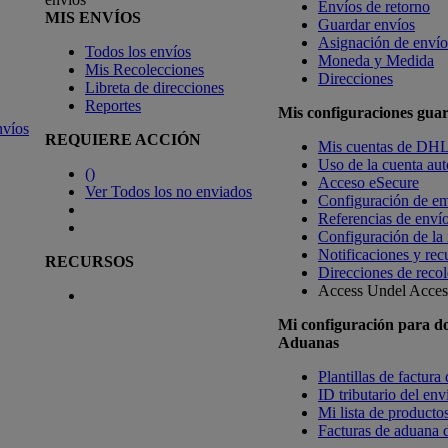
Envíos de retorno
MIS ENVÍOS
Guardar envíos
Asignación de envío
Todos los envíos
Moneda y Medida
Mis Recolecciones
Direcciones
Libreta de direcciones
Reportes
Mis configuraciones gua
nvíos
REQUIERE ACCIÓN
Mis cuentas de DH
Uso de la cuenta aut
(
)
Acceso eSecure
Ver Todos los no enviados
Configuración de em
Referencias de enví
Configuración de la
Notificaciones y rec
RECURSOS
Direcciones de recol
Access Undel
Access
Mi configuración para d
Aduanas
Plantillas de factura
ID tributario del en
Mi lista de productos
Facturas de aduana d