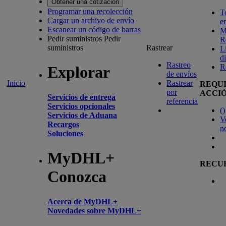
Obtener una cotización
Programar una recolección
T
Cargar un archivo de envío
e
Escanear un código de barras
M
Pedir suministros
Pedir
R
suministros
Rastrear
L
d
Rastreo
R
Explorar
de envíos
Inicio
Rastrear
REQU
por
ACCI
Servicios de entrega
referencia
Servicios opcionales
(
)
Servicios de Aduana
V
Recargos
n
Soluciones
MyDHL+
RECU
Conozca
Acerca de MyDHL+
Novedades sobre MyDHL+