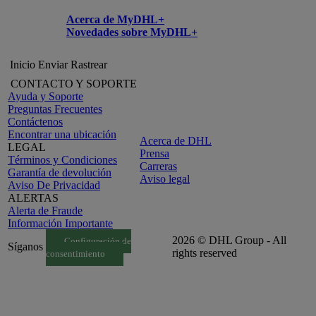
Acerca de MyDHL+
Novedades sobre MyDHL+
Inicio
Enviar
Rastrear
CONTACTO Y SOPORTE
Ayuda y Soporte
Preguntas Frecuentes
Contáctenos
Encontrar una ubicación
Acerca de DHL
LEGAL
Prensa
Términos y Condiciones
Carreras
Garantía de devolución
Aviso legal
Aviso De Privacidad
ALERTAS
Alerta de Fraude
Información Importante
2026 © DHL Group - All
Configuración de
Síganos
rights reserved
consentimiento