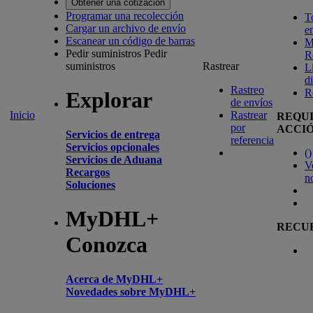
Obtener una cotización
Programar una recolección
T
Cargar un archivo de envío
e
Escanear un código de barras
M
Pedir suministros
Pedir
R
suministros
Rastrear
L
d
Rastreo
R
Explorar
de envíos
Inicio
Rastrear
REQU
por
ACCI
Servicios de entrega
referencia
Servicios opcionales
(
)
Servicios de Aduana
V
Recargos
n
Soluciones
MyDHL+
RECU
Conozca
Acerca de MyDHL+
Novedades sobre MyDHL+