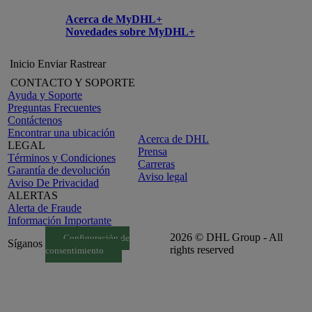
Acerca de MyDHL+
Novedades sobre MyDHL+
Inicio
Enviar
Rastrear
CONTACTO Y SOPORTE
Ayuda y Soporte
Preguntas Frecuentes
Contáctenos
Encontrar una ubicación
Acerca de DHL
LEGAL
Prensa
Términos y Condiciones
Carreras
Garantía de devolución
Aviso legal
Aviso De Privacidad
ALERTAS
Alerta de Fraude
Información Importante
2026 © DHL Group - All
Configuración de
Síganos
rights reserved
consentimiento