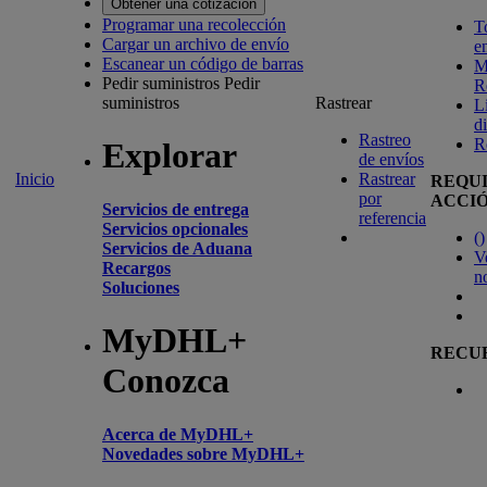
Obtener una cotización
Programar una recolección
T
Cargar un archivo de envío
e
Escanear un código de barras
M
Pedir suministros
Pedir
R
suministros
Rastrear
L
d
Rastreo
R
Explorar
de envíos
Inicio
Rastrear
REQU
por
ACCI
Servicios de entrega
referencia
Servicios opcionales
(
)
Servicios de Aduana
V
Recargos
n
Soluciones
MyDHL+
RECU
Conozca
Acerca de MyDHL+
Novedades sobre MyDHL+