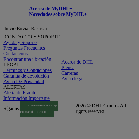
Acerca de MyDHL+
Novedades sobre MyDHL+
Inicio
Enviar
Rastrear
CONTACTO Y SOPORTE
Ayuda y Soporte
Preguntas Frecuentes
Contáctenos
Encontrar una ubicación
Acerca de DHL
LEGAL
Prensa
Términos y Condiciones
Carreras
Garantía de devolución
Aviso legal
Aviso De Privacidad
ALERTAS
Alerta de Fraude
Información Importante
2026 © DHL Group - All
Configuración de
Síganos
rights reserved
consentimiento