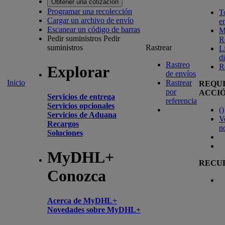
Obtener una cotización
Programar una recolección
T
Cargar un archivo de envío
e
Escanear un código de barras
M
Pedir suministros
Pedir
R
suministros
Rastrear
L
d
Rastreo
R
Explorar
de envíos
Inicio
Rastrear
REQU
por
ACCI
Servicios de entrega
referencia
Servicios opcionales
(
)
Servicios de Aduana
V
Recargos
n
Soluciones
MyDHL+
RECU
Conozca
Acerca de MyDHL+
Novedades sobre MyDHL+