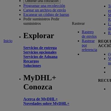
Obtener una cotización
Programar una recolección
T
Cargar un archivo de envío
e
Escanear un código de barras
M
Pedir suministros
Pedir
R
suministros
Rastrear
L
d
Rastreo
R
Explorar
de envíos
Inicio
Rastrear
REQU
por
ACCI
Servicios de entrega
referencia
Servicios opcionales
(
)
Servicios de Aduana
V
Recargos
n
Soluciones
MyDHL+
RECU
Conozca
Acerca de MyDHL+
Novedades sobre MyDHL+