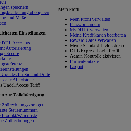
ren
ngen speichern
Mein Profil
ngsbearbeitung übergeben
ung und Maße
Mein Profil verwalten
sen
Passwort ändern
MyDHL+ verwalten
icherten Einstellungen
Meine Kreditkarten bearbeiten
Reward Cards verwalten
e DHL Accounts
Meine Standard-Lieferadresse
nt Autorisierung
DHL Express Login Profil
g eSecure
Admin Kontrolle aktivieren
ckung
Firmenkontakte
ngsreferenz
Logout
ereinstellungen
-Updates für Sie und Dritte
assene Abholstelle
s Undel
Access Tariff
en zur Zollabfertigung
 Zollrechnungsvorlagen
ante Steuernummern
 Produkt/Warenliste
ale Zollrechnungen