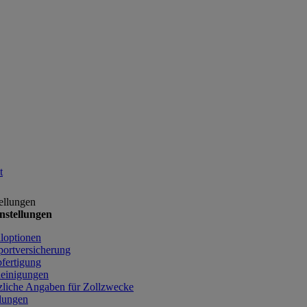
t
ellungen
nstellungen
lloptionen
portversicherung
bfertigung
einigungen
zliche Angaben für Zollzwecke
lungen