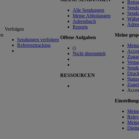
Retou
Sendu
Alle Sendungen
Sendu
Meine Abholungen
Währ
Adressbuch
Adres
Reports
Verfolgen
en
Meine gespe
Offene Aufgaben
Sendungen verfolgen
Referenztracking
Mein
(
)
Accou
Nicht übermittelt
Zugan
Verpa
Sendu
Druck
RESSOURCEN
Status
Zugel
Acces
Einstellung
Meine
Relev
Meine
Digit