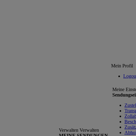
Mein Profil
Logou
Meine Einst
Sendungsei
Zuste
Trans
Zolla
Besch
Zusät
Verwalten
Verwalten
Abho
MEINE SENDUNGEN