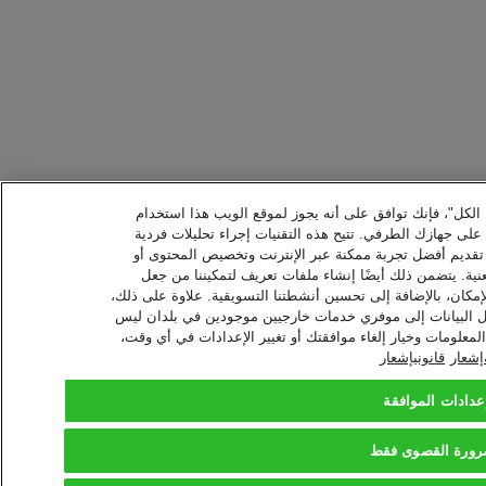
ل الكل"، فإنك توافق على أنه يجوز لموقع الويب هذا استخدام
ا على جهازك الطرفي. تتيح هذه التقنيات إجراء تحليلات فردية
 تقديم أفضل تجربة ممكنة عبر الإنترنت وتخصيص المحتوى أو
نية. يتضمن ذلك أيضًا إنشاء ملفات تعريف لتمكيننا من جعل
إمكان، بالإضافة إلى تحسين أنشطتنا التسويقية. علاوة على ذلك،
نقل البيانات إلى موفري خدمات خارجيين موجودين في بلدان ليس
معلومات وخيار إلغاء موافقتك أو تغيير الإعدادات في أي وقت،
شعار
قانونيإشعار
عدادات الموافقة
رورة القصوى فقط