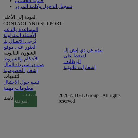
حماية الحساب
تسجيل الدخول وكلمة المرور
العودة إلى الأعلى
CONTACT AND SUPPORT
المساعدة والدعم
الأسئلة المتداولة
يُرجى الاتصال بنا
العثور على موقع
نبذة عن دي إتش إل
الشؤون القانونية
اضغط على
الأحكام والشروط
الوظائف
ضمان استرداد المال
إشعارات قانونية
إشعار الخصوصية
التنبيهات
تنبيه حول الاحتيال
معلومات مهمة
2026 © DHL Group - All rights
إعدادات
تابعنا
reserved
الموافقة