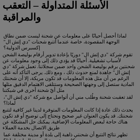
الأسئلة المتداولة – التعقب
والمراقبة
لماذا أحصل أحيانًا على معلومات عن شحنة ليست ضمن نطاق
الوجهة المقصودة، خاصة عندما أتتبع شحنات "دي إتش ال"
إكسبرس الدولية؟
تقوم شركة "دي إتش ال" دوريًا بإعادة تدوير أرقام بوليصة الشحن
لأسباب تشغيلية. أحيانًا قد يؤدي ذلك إلى وجود معلومات عن
شحنتين برقم بوليصة الشحن واحد ضمن سجلاتنا. تعمل شركة "دي
إتش ال" جاهدة لمنع حدوث ذلك ، ومع ذلك. يرجى التأكد أنه على
الرغم من أن مثل هذه المعلومات قد تكون مربكة، إلا أن شحنتك
المادية ستصل إلى وجهتها الصحيحة وستتلقى الاهتمام الدقيق مثلها
مثل أيّ شحنة أخرى في شبكتنا
لقد تعقبت شحنة وطُلب مني أن أتواصل مع شركة "دي إتش ال"،
لماذا؟
يحدث ذلك عادة إذا كانت المعلومات المتوفرة لدينا غير كافية لتتبع
شحنتك. قد يكون العنوان غير صحيح ونحتاج إلى توضيح أو قد تكون
هناك حاجة لبعض المعلومات الإضافية. يمكنك حل المشكلة عن
طريق الاتصال بخدمة العملاء
تظهر نتائج التتبع أن شحنتي ذاهبة إلى بلدة أو مدينة مختلفة عما