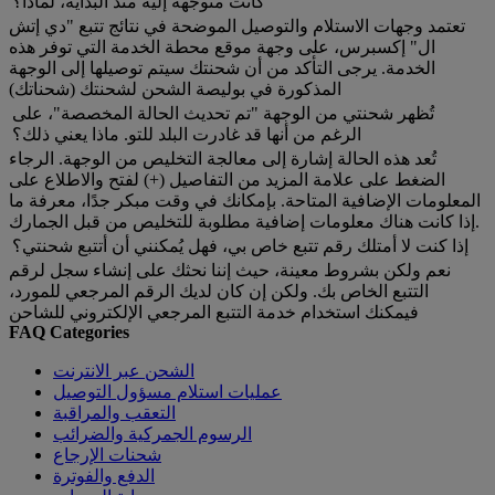
كانت متوجهة إليه منذ البداية، لماذا؟
تعتمد وجهات الاستلام والتوصيل الموضحة في نتائج تتبع "دي إتش
ال" إكسبرس، على وجهة موقع محطة الخدمة التي توفر هذه
الخدمة. يرجى التأكد من أن شحنتك سيتم توصيلها إلى الوجهة
المذكورة في بوليصة الشحن لشحنتك (شحناتك)
تُظهر شحنتي من الوجهة "تم تحديث الحالة المخصصة"، على
الرغم من أنها قد غادرت البلد للتو. ماذا يعني ذلك؟
تُعد هذه الحالة إشارة إلى معالجة التخليص من الوجهة. الرجاء
الضغط على علامة المزيد من التفاصيل (+) لفتح والاطلاع على
المعلومات الإضافية المتاحة. بإمكانك في وقت مبكر جدًا، معرفة ما
إذا كانت هناك معلومات إضافية مطلوبة للتخليص من قبل الجمارك.
إذا كنت لا أمتلك رقم تتبع خاص بي، فهل يُمكنني أن أتتبع شحنتي؟
نعم ولكن بشروط معينة، حيث إننا نحثك على إنشاء سجل لرقم
التتبع الخاص بك. ولكن إن كان لديك الرقم المرجعي للمورد،
فيمكنك استخدام خدمة التتبع المرجعي الإلكتروني للشاحن
FAQ Categories
الشحن عبر الانترنت
عمليات استلام مسؤول التوصيل
التعقب والمراقبة
الرسوم الجمركية والضرائب
شحنات الإرجاع
الدفع والفوترة