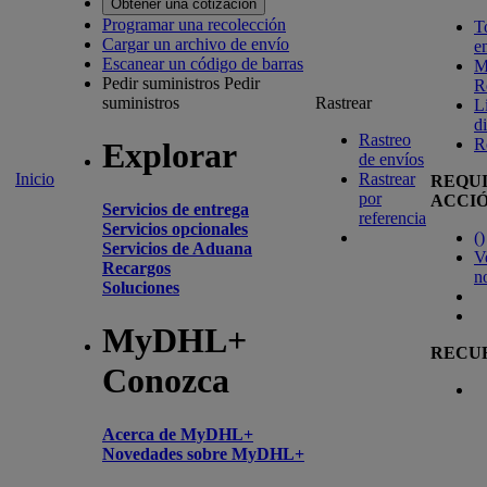
Obtener una cotización
Programar una recolección
T
Cargar un archivo de envío
e
Escanear un código de barras
M
Pedir suministros
Pedir
R
suministros
Rastrear
L
d
Rastreo
R
Explorar
de envíos
Inicio
Rastrear
REQU
por
ACCI
Servicios de entrega
referencia
Servicios opcionales
(
)
Servicios de Aduana
V
Recargos
n
Soluciones
MyDHL+
RECU
Conozca
Acerca de MyDHL+
Novedades sobre MyDHL+