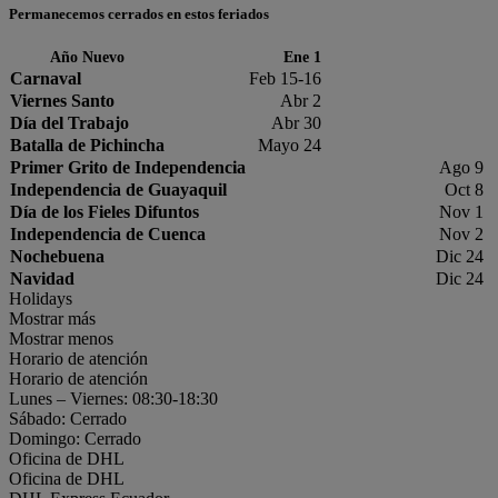
Permanecemos cerrados en estos feriados
Año Nuevo
Ene 1
Carnaval
Feb 15-16
Viernes Santo
Abr 2
Día del Trabajo
Abr 30
Batalla de Pichincha
Mayo 24
Primer Grito de Independencia
Ago 9
Independencia de Guayaquil
Oct 8
Día de los Fieles Difuntos
Nov 1
Independencia de Cuenca
Nov 2
Nochebuena
Dic 24
Navidad
Dic 24
Holidays
Mostrar más
Mostrar menos
Horario de atención
Horario de atención
Lunes – Viernes: 08:30-18:30
Sábado: Cerrado
Domingo: Cerrado
Oficina de DHL
Oficina de DHL