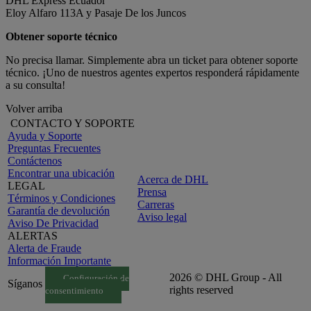
DHL Express Ecuador
Eloy Alfaro 113A y Pasaje De los Juncos
Obtener soporte técnico
No precisa llamar. Simplemente abra un ticket para obtener soporte
técnico. ¡Uno de nuestros agentes expertos responderá rápidamente
a su consulta!
Volver arriba
CONTACTO Y SOPORTE
Ayuda y Soporte
Preguntas Frecuentes
Contáctenos
Encontrar una ubicación
Acerca de DHL
LEGAL
Prensa
Términos y Condiciones
Carreras
Garantía de devolución
Aviso legal
Aviso De Privacidad
ALERTAS
Alerta de Fraude
Información Importante
2026 © DHL Group - All
Configuración de
Síganos
rights reserved
consentimiento