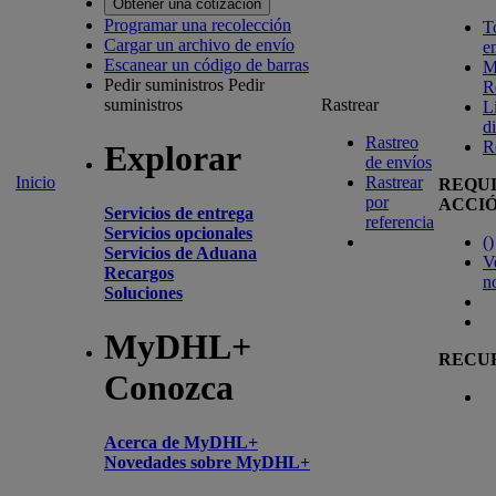
Obtener una cotización
Programar una recolección
T
Cargar un archivo de envío
e
Escanear un código de barras
M
Pedir suministros
Pedir
R
suministros
Rastrear
L
d
Rastreo
R
Explorar
de envíos
Inicio
Rastrear
REQU
por
ACCI
Servicios de entrega
referencia
Servicios opcionales
(
)
Servicios de Aduana
V
Recargos
n
Soluciones
MyDHL+
RECU
Conozca
Acerca de MyDHL+
Novedades sobre MyDHL+