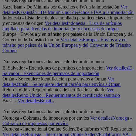
Nuevas regulaciones aduaneras alrededor del mundo
Kazajistán - De Minimis por derechos e IVA a la importación
Ver
detalles
Kazajistán - De Minimis por derechos e IVA a la importación
Indonesia - Lista de artículos ampliada para licencias de importación
y encuestas de origen
Ver detalles
Indonesia - Lista de artículos
ampliada para licencias de importación y encuestas de origen
Europa - Envíos a y en tránsito por países de la Unión Europea y del
Convenio de Tránsito Común
Ver detalles
Europa - Envíos a y en
tránsito por países de la Unión Europea y del Convenio de Tránsito
Común
Nuevas regulaciones aduaneras alrededor del mundo
El Salvador - Exenciones de permisos de importación
Ver detalles
El
Salvador - Exenciones de permisos de importación
Omán - Se requiere identificación para envíos a Oman
Ver
detalles
Omán - Se requiere identificación para envíos a Oman
Reino Unido - Requerimientos de certificado sanitario
Ver
detalles
Reino Unido - Requerimientos de certificado sanitario
Brasil -
Ver detalles
Brasil -
Nuevas regulaciones aduaneras alrededor del mundo
Noruega - Cobranza de impuestos por envíos
Ver detalles
Noruega -
Cobranza de impuestos por envíos
Noruega - International Online Sellers/E-platforms VAT Registration
Ver detalles
Noruega - International Online Sellers/E-platforms VAT