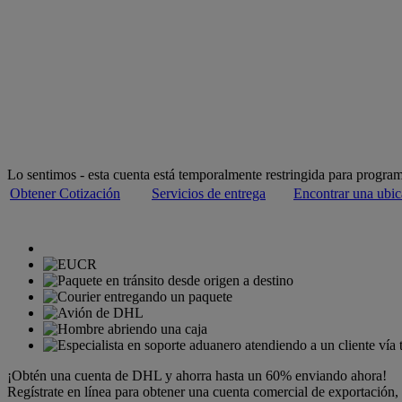
Más de 50 años de experiencia en envíos internacional
Bienvenido a
DHL Express
Brindando servicio a más de 220 países y territorios
Lo sentimos - esta cuenta está temporalmente restringida para program
Obtener Cotización
Servicios de entrega
Encontrar una ubic
¡Obtén una cuenta de DHL y ahorra hasta un 60% enviando ahora!
Regístrate en línea para obtener una cuenta comercial de exportación,