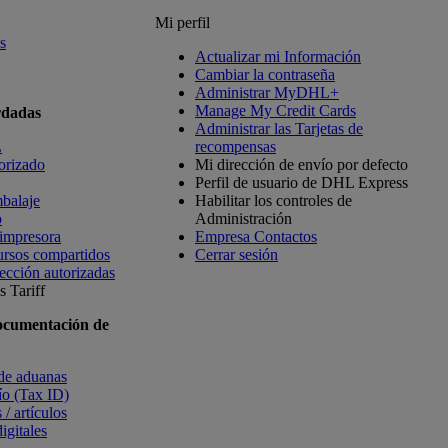
Mi perfil
s
Actualizar mi Información
Cambiar la contraseña
Administrar MyDHL+
Manage My Credit Cards
rdadas
Administrar las Tarjetas de
L
recompensas
orizado
Mi dirección de envío por defecto
Perfil de usuario de DHL Express
balaje
Habilitar los controles de
o
Administración
 impresora
Empresa Contactos
ursos compartidos
Cerrar sesión
ección autorizadas
 Tariff
ocumentación de
 de aduanas
vío (Tax ID)
 / artículos
igitales