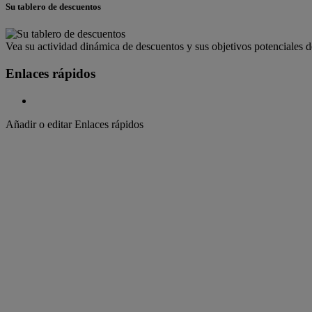
Su tablero de descuentos
Vea su actividad dinámica de descuentos y sus objetivos potenciales 
Enlaces rápidos
Añadir o editar Enlaces rápidos
Bienvenido a
DHL Express
Rápido, Puerta a puerta, Entrega por courier
Bienvenido a
DHL Express