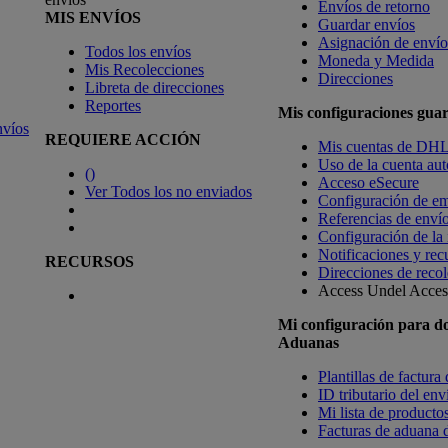
Envíos de retorno
MIS ENVÍOS
Guardar envíos
Asignación de envío
Todos los envíos
Moneda y Medida
Mis Recolecciones
Direcciones
Libreta de direcciones
Reportes
Mis configuraciones gua
nvíos
REQUIERE ACCIÓN
Mis cuentas de DH
Uso de la cuenta aut
(
)
Acceso eSecure
Ver Todos los no enviados
Configuración de em
Referencias de enví
Configuración de la
Notificaciones y rec
RECURSOS
Direcciones de recol
Access Undel
Access
Mi configuración para d
Aduanas
Plantillas de factura
ID tributario del en
Mi lista de productos
Facturas de aduana d