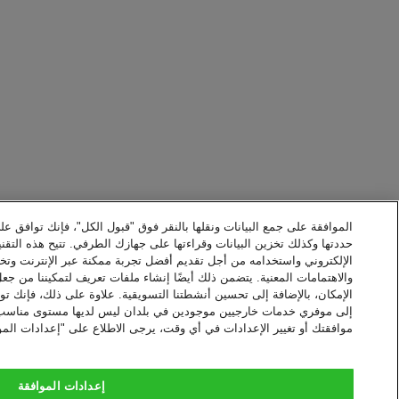
الموافقة على جمع البيانات ونقلها بالنقر فوق "قبول الكل"، فإنك توافق عل
حددتها وكذلك تخزين البيانات وقراءتها على جهازك الطرفي. تتيح هذه التقني
الإلكتروني واستخدامه من أجل تقديم أفضل تجربة ممكنة عبر الإنترنت وت
والاهتمامات المعنية. يتضمن ذلك أيضًا إنشاء ملفات تعريف لتمكيننا من جع
الإمكان، بالإضافة إلى تحسين أنشطتنا التسويقية. علاوة على ذلك، فإنك توا
إلى موفري خدمات خارجيين موجودين في بلدان ليس لديها مستوى مناسب من 
موافقتك أو تغيير الإعدادات في أي وقت، يرجى الاطلاع على "إعدادات المو
إعدادات الموافقة