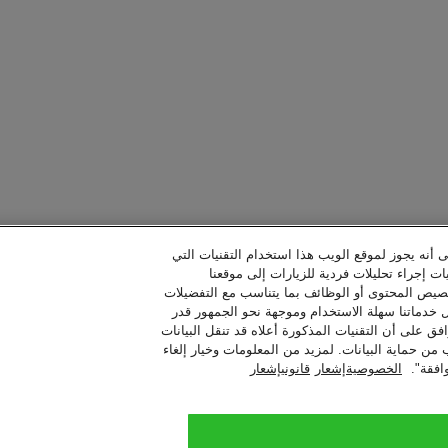
ى أنه يجوز لموقع الويب هذا استخدام التقنيات التي
ات إجراء تحليلات فردية للزيارات إلى موقعنا
خصيص المحتوى أو الوظائف بما يتناسب مع التفضيلات
ل خدماتنا سهلة الاستخدام وموجهة نحو الجمهور قدر
فق على أن التقنيات المذكورة أعلاه قد تنقل البيانات
حماية البيانات. لمزيد من المعلومات وخيار إلغاء
افقة".
الخصوصيةإشعار
قانونيإشعار