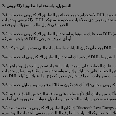
2- التسجيل، واستخدام التطبيق الإلكتروني
تطبيق
الإلكتروني وخدمات DHL كمستخدم ضيف ذي صلاحيات محدودة. ستؤكد DHL تسجيلك عن طريق إرسال رسالة بريد إلكتروني للتفعيل، وبعد ذلك يمكنك الوصول إلى التطبيق الإلكتروني. لشركة DHL مطلق
الحرية في قبول طلب تسجيلك أو رفضه.
2-2 تقع عليك مسؤولية استخدام التطبيق الإلكتروني وخدمات DHL بما يتوافق مع هذه الشروط، وبصورة قانونية، وبحسن نية. ولا يحق لك التسبب في أي ضرر أو أذى من أي نوع (بما في ذلك الإضرار بالسمعة)
قد يلحق بشركة DHL أو أي طرف خارجي.
ب عليك الحفاظ على سرية بيانات اعتماد تسجيل الدخول وحمايتها
ستخدامه، وأيضًا فيما يتعلق بخدمات DHL التي قد يطلبها أي طرف خارجي عن طريق استخدام حسابك. لا يجوز إقامة أي دعوى
2-7 إذا منحك التطبيق الإلكتروني إمكانية تفويض شخصٍ آخر للتصرّف نيابة عنك؛ على سبيل المثال، لاستلام شحنتك، فإن منح التفويض يُعد بمثابة تأكيد من جانبك أنك (أ) حصلت على موافقة الشخص المُفوَّض فيما
2-8 إذا كان التطبيق الإلكتروني يستخدم تقنية Bluetooth Low Energy لنقل كلٍ من مفاتيح الأمان الرقمية والبيانات من مقدمي الخدمات اللوجستية، فإنك توافق على نقل ما سبق ذكره باستخدام هذه التقنية