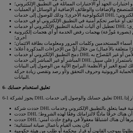
و اختبارات الجهد أو الاختبارات المماثلة في التطبيق الإلكتروني؛
 للمتصفح والإضافات والوظائف الإضافية أو الوسائل أو العمليات
 الإلكتروني؛
 (بصورة مُوزَّعة) بهجمات رفض الخدمة أو أي هجمات إلكترونية
أخرى؛
ثل أسماء المستخدمين وكلمات المرور ومعلومات بطاقة الائتمان؛
ًا متعلقة بالأعمال) من خلال أيٍّ من الإجراءات المذكورة أعلاه؛
دمج التطبيق الإلكتروني أو خدمات DHL في أنظمة تكنولوجيا المعلومات أو تشغيل أنظمة تكنولوجيا المعلومات بطريقة تُمكِّن الغير أو الأنظمة/ البرامج الآلية من الوصول غير الآمن أو غير المُصرَّح به
المباشر أو غير المباشر إلى خدمات DHL أو التطبيق الإلكتروني. يجب عليك تحديدًا اتخاذ جميع الإجراءات التقنية والأمنية (المتعلقة بتكنولوجيا المعلومات) الكافية، وضمان اتخاذها باستمرار (على سبيل
منع الغير أو الأنظمة/ البرامج الآلية من الوصول إلى البيانات
مة الحماية الروبوتية وحروف التحقق و/أو رصد وتقصي زيادة حركة
البيانات.
6- تعليق استخدام حسابك
قديرها أن هناك خرقًا ماديًّا لالتزاماتك وفقًا لهذه الشروط؛
قًا لتقديرها أن هناك اشتباهًا معقولاً في وقوع حادث أمني؛
كان يجب القيام بأعمال صيانة استثنائية؛