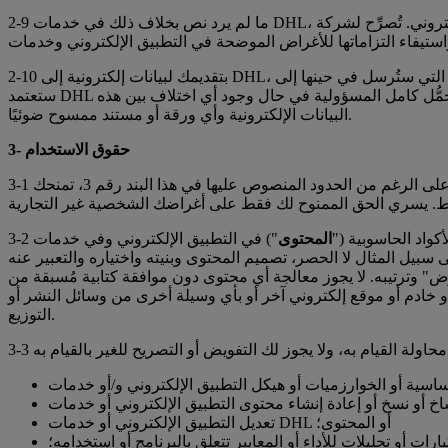
ِّح لشركة DHL بالوصول إلى
2-10 بتقديمك لبيانات إلكترونية إلى DHL، تقر بأنك مسؤول عن اكتمال ودقة البيانات الإلكترونية التي ستُرسل في حينها إلى DHL، بما فيها، على سبيل المثال لا الحصر، وصف تفصيلي عن محتوى الشحنة.
ستعتمد DHL على البيانات الإلكترونية المُرسَلة إليها، وهي غير ملزمة بالتحقق من اكتمالها أو دقتها بمقارنتها بأي ورقة أو مستند ممسوح ضوئيًا. وعليك تحمُّل كامل المسؤولية في حال وجود أي اختلاف بين هذه
البيانات الإلكترونية وأي ورقة أو مستند ممسوح ضوئيًا.
3- حقوق الاستخدام
3-1 ما لم تكن متمتعًا بحقوق أكثر بموجب القانون المعمول به على الرغم من الحدود المنصوص عليها في هذا البند رقم 3، تمنحك DHL الحق القابل للإلغاء وغير الحصري وغير القابل للتحويل والمحدود لتنزيل
كواد الحاسوبية ("
المحتوى
") في التطبيق الإلكتروني وفي خدمات DHL مملوكة لشركة DHL أو مُرخَّصة
سبيل المثال لا الحصر، تصميم المحتوى وبنيته واختياره والتعبير عنه
محتوى دون موافقة كتابية مُسبقة من DHL باستثناء ما هو منصوص عليه صراحة في الشروط الماثلة. وتتضمن المعالجة -كليًّا أو جزئيًّا- النسخ أو الإزالة أو
 أو خادم أو موقع إلكتروني آخر أو بأي وسيلة أخرى من وسائل النشر أو
التوزيع.
تعديل التطبيق الإلكتروني أو خدمات DHL أو المحتوى؛
رات أو تحليلات للأداء أو المعايير تتعلق بالبرنامج أو استخدامه؛