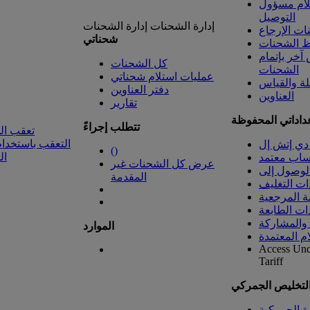
لام مسؤول
التوصيل
إدارة الشحنات
إدارة الشحنات
ت الإرجاع
شحناتي
 الشحنات
خر بإتمام
كل الشحنات
الشحنات
عمليات استلام شحناتي
لة والقياس
دفتر العناوين
العناوين
تقارير
داداتي المحفوظة
تتطلب إجراءً
تعقب ال
التعقب باستخدام
دي إتش إل
(
)
ال
ساب معتمد
عرض كل الشحنات غير
المقدمة
ات التغليف
ة المرجعية
ات الطابعة
 والمشاركة
الموارد
ام المعتمدة
Access Un
Tariff
التخليص الجمركي
رة الجمركية