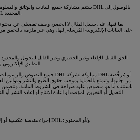
2-9 ما لم يرد نص بخلاف ذلك في خدمات DHL، ستتم مشاركة جميع البيانات والوثائق
جميع البيانات الإلكترونية ومعالجتها واستخدامها حسبما يلزم لأداء واستيفاء التزاماتها للأغراض الموضحة في التطبيق الإلكتروني وخدمات DHL المحددة.
التطبيق الإلكتروني وتثبيته واستخدامه فقط للأغراض الموضحة في البند 1-1 من هذه الشروط. يسري الحق الممنوح لك فقط على أغراضك الشخصية غير التجارية.
3-2 جميع النصوص والرسومات 
من جانبها، وتتمتع بالحماية بموجب حقوق الطبع والنشر وقوانين الع
التعديل أو التخزين المؤقت أو إعادة الإنتاج أو إعادة النشر أ
إجراء هندسة عكسية أو إلغاء تجميع أو تفكيك أو محاولة استنباط شكل رمز المصدر أو الأفكار الأساسية أو الخوارزميات أو هيكل التطبيق الإلكتروني و/أو خدمات DHL و/أو المحتوى؛