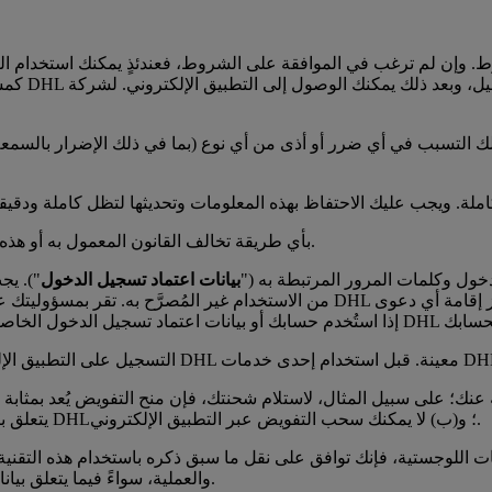
ط. وإن لم ترغب في الموافقة على الشروط، فعندئذٍ يمكنك استخدام ال
2-4 لا يجوز لك استخدام التطبيق الإلكتروني أو خدمات DHL بأي طريقة تخالف القانون المعمول به أو هذه الشروط.
دخول وكلمات المرور المرتبطة به ("
بيانات اعتماد تسجيل الدخول
"). يج
من الاستخدام غير المُصرَّح به. تقر بمسؤوليتك عن الحفاظ على حسابك وإدارته وا
يتعلق بتفويضه وتخزين بياناته الشخصية وتفاصيل عنوانه الضرورية في أنظمة DHL؛ و(ب) لا يمكنك سحب التفويض عبر التطبيق الإلكتروني.
والعملية، سواءً فيما يتعلق بياناتك الخاصة وكذلك بيانات الطرف الثالث ومقدمي الخدمات اللوجستية.