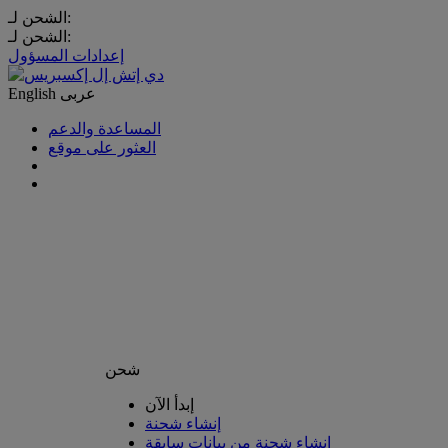
الشحن لـ:
الشحن لـ:
إعدادات المسؤول
عربى
English
المساعدة والدعم
العثور على موقع
شحن
إبدأ الآن
إنشاء شحنة
إنشاء شحنة من بيانات سابقة