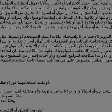
 أمنية (مثل اختبار الاختراق) أو اختبارات الأداء (مثل اختبارات الحمل) أ
 الزحف والبرامج العنكبوتية وبرامج روبوتات البحث والمكونات الإضافية
التطبيق الإلكتروني أو إزالتهما أو تعديلهما، أو لنسخ أو إضافة أو تنزيل أو استرداد المحتوى من التطبيق
نطقية أو مواد أخرى ضارة أو خبيثة من الناحية التكنولوجية أو القيام
و التزوير (الاجتماعي)) واستخدام بيانات اعتماد المستخدم أو نشرها، م
نية (خاصة البيانات و/أو المعلومات التي تُمثِّل أسرارًا تجارية أو أسرار
الأدوات المكافحة للبرامج الضارة و/أو أحدث إصدار من المتصفح)، وذلك ل
ها. تتضمن التدابير المنصوص عليها في هذا البند بصفة خاصة استخدام أنظ
6-1 يجوز لشركة DHL تعليق حسابك والوصول إلى خدمات DHL أو تقييد استخدامهما فور الإخطار إذا:
حددت DHL وفقًا لت
حددت DHL وف
كان هذا التعليق أو التقييد مطلوبًا بموجب القانون أو قرار محكمة أو طلب من هيئة حكومية.