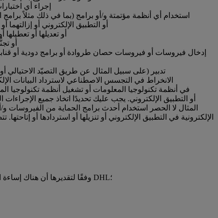
إجراء أي اختبارات
استخدام أي أنظمة مؤتمتة و/أو برامج (بما في ذلك مثلاً برامج
التكنولوجية الأخرى)؛ وذلك للوصول إلى خدمات DHL أو 
التدخل في إمكانية الوصول وأي ميزات أو وظائف أو عناصر تحكم أمنية في التطبيق الإلكتروني أو في خدمات DHL أو تعديلها أو تعطيلها أو إعاقتها أو إتلافها؛
تعطيل أي آليات لحماية التطبيق الإلكتروني أو خدمات DHL أو تجنُّبها أو تجاوزها أو إزالتها أو إلغاء تنشيطها أو التحايل عليها بأي طريقة أخرى؛
إدخال فيروسات أو فيروسات حصان طروادة أو برامج دودية أو قنابل م
تدبير (على سبيل المثال عن طريق التصيّد الاحتيالي أ
الانخراط في التجسس الاصطناعي لاسترداد البيانات الإلكترو
المثال لا الحصر استخدام أحدث برامج الحماية من الفيروسات و/أو 
الإلكترونية في التطبيق الإلكتروني أو تنزيلها أو استردادها أو إتاحت
حددت شركة DHL وفقًا لتقديرها أن هناك إساءة استخدام و/أو احتيالاً و/أو إجراءات غير قانونية و/أو مخالفة لمبدأ حسن النية فيما يتعلق بالتطبيق الإلكتروني وخدمات DHL؛