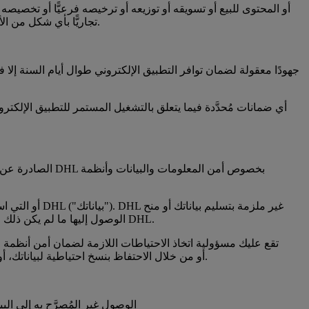
كليًّا أو جزئيًّا. لا يجوز لك بأي صورة أخرى استغلال أي محتوى أو بيانات حصلت عليها من التطبيق الإلكتروني أو من خدمات DHL تجاريًّا بأي شكل من الأشكال.
الوصول إليها ما لم يكن ذلك ضروريًّا لتحقيق الأغراض المنصوص عليها في البند 1-1 أو المتفق عليه كتابةً بخلاف ما ذُكر، وذلك دون الإخلال بالالتزامات التعاقدية القائمة مع DHL.
DHL وهي حاليًا eSecure، أو من خلال الاحتفاظ بنسخ احتياطية لبياناتك، أو متابعة جميع الإشعارات المتعلقة بأمن تكنولوجيا المعلومات (مثل تنبيهات التصيُّد الاحتيالي في التطبيق الإلكتروني).
الوصول غير المُصرَّح به إلى الب