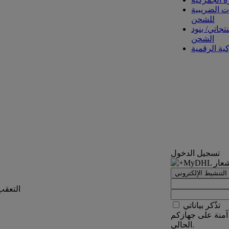
ت الضريبية
للشحن
تجاتي/ بنود
الشحن
كية الرقمية
تسجيل الدخول
التنشيط الإلكتروني
التعقب
تذّكر بياناتي
آمنة على جهازكم
الحالي.