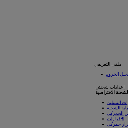
ملفي التعريفي
يل الخروج
إعدادات شحنتي
لشحنة الافتراضية
ات التسليم
اية الشحنة
ص الجمركي
الإقرارات
رار جمركي