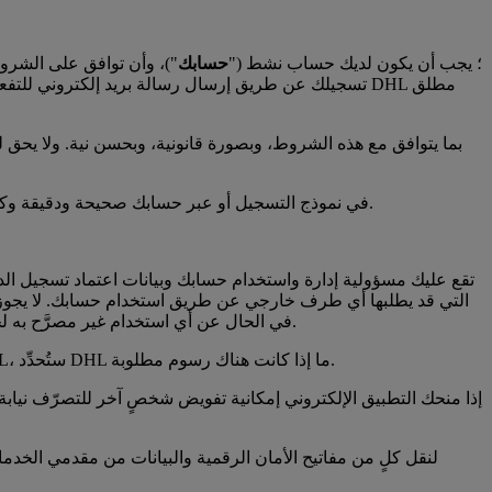
2-1 لاستخدام جميع خصائص التطبيق الإلكتروني وخدمات DHL؛ يجب أن يكون لديك حساب نشط ("
حسابك
")، وأن توافق على الشرو
2-3 يجب أن تكون البيانات والمعلومات التي تقدمها إلى شركة DHL في نموذج التسجيل أو عبر حسابك صحيحة ودقيقة وكاملة. ويجب عليك الاحتفاظ بهذه المعلومات وتحديثها لتظل كاملة ودقيقة.
2-5 تقع عليك مسؤولية إدارة واستخدام حسابك وبيانات اعتماد تسجيل ال
ضد DHL إذا استُخدم حسابك أو بيانات اعتماد تسجيل الدخول الخاصة بك من جانب أطراف خارجية غير مُصرَّح لها. عليك أن تُبلغ DHL في الحال عن أي استخدام غير مصرَّح به لحسابك.
2-6 التسجيل على التطبيق الإلكتروني مجاني؛ إلا أنك قد تكون مطالبًا بدفع رسوم مقابل خدمات DHL معينة. قبل استخدام إحدى خدمات DHL، ستُحدِّد DHL ما إذا كانت هناك رسوم مطلوبة.