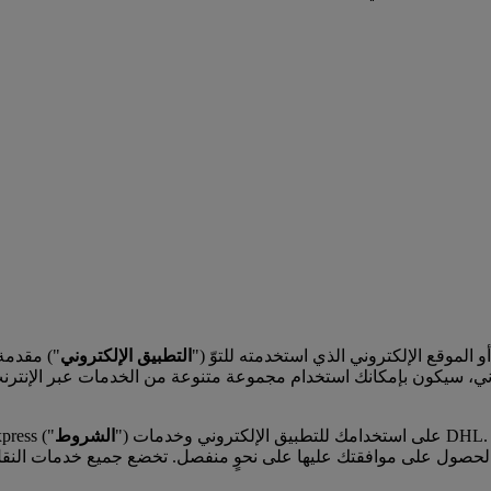
لإنترنت من شركة DHL Express أو التطبيق أو الموقع الإلكتروني الذي استخدمته للتوّ ("
التطبيق الإلكتروني
") مقدمة من شركة L Egypt WLL
") على استخدامك للتطبيق الإلكتروني وخدمات DHL. وبموافقتك على الشروط، تُبرم عقدًا مع DHL بشأن التطبيق
الشروط
1-2 تسري شروط استخدام الخدمات ع