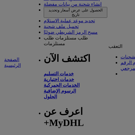
إنشاء شحنة من بيانات مفضلة
الحصول على عرض أسعار وتحديد
تاريخ
تحديد موعد عملية الاستلام
تحميل ملف شحنة
مسح الرمز الشريطي ضوئيًا
طلب مستلزمات
طلب
مستلزمات
التعقب
اكتشف الآن
شحنات
الصفحة
 الرقم
الرئيسية
مرجعي
خدمات التسليم
خدمات اختيارية
الخدمات الجمركية
الرسوم الإضافية
الحلول
اعرف عن
+MyDHL