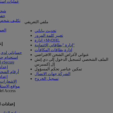
عمليات است
شحنا
حفظ
تكليف شخص آ
ملفي التعريفي
العم
تحديث بياناتي
تغيير كلمة المرور
إدارة +MyDHL
إع
إدارة "بطاقاتي الائتمانية"
إدارة بطاقات المكافآت
حساباتي لدى 
عنواني لأغراض الشحن الافتراضي
استخدام ح
الملف الشخصي لتسجيل الدخول إلى دي إتش
الوصول إلى eSecure
إل إكسبرس
إعداد
تمكين عناصر تحكم المسؤول
أرقام الشحن
الشركة جهات الاتصال
إعداد
تسجيل الخروج
الإشعارات
مواقع الاستل
del
Access
إعدادات 
نماذج الفاتو