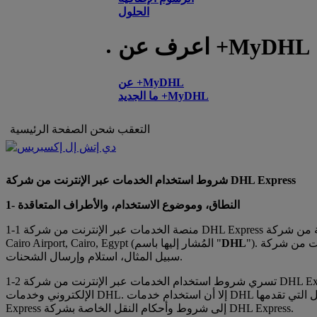
الحلول
اعرف عن +MyDHL
عن +MyDHL
ما الجديد +MyDHL
التعقب
شحن
الصفحة الرئيسية
شروط استخدام الخدمات عبر الإنترنت من شركة DHL Express
1- النطاق، وموضوع الاستخدام، والأطراف المتعاقدة
DH الكائنة في Cairo Cargo City "CCC"
DHL
Cairo Airport, Cairo, Egypt (المُشار إليها باسم "
سبيل المثال، استلام وإرسال الشحنات.
بر الإنترنت من شركة DHL Express ("
الإلكتروني وخدمات DHL. إلا أن استخدام خدمات DHL معينة قد يكون خاضعًا لشروط تعاقدية خاصة، وسيتعين الحصول على موافقتك عليها على نحوٍ منفصل. تخضع جميع خدمات النقل التي تقدمها DHL
Express إلى شروط وأحكام النقل الخاصة بشركة DHL Express.