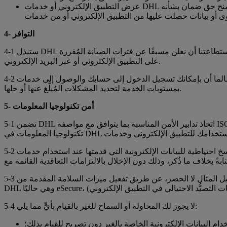
عرض التطبيق الإلكتروني أو خدمات DHL أو المحتوى للبيع أو تسويقه أو توزيعه أو ترخيصه فرعيًّا أو تخصيصه أو مشاركته أو مشاركته زمنيًّا أو (إعادة) بيعه أو استئجاره أو تأجيره أو منح حق ضمان بشأنه
4- التوافر
4-1 ستبذل DHL جهودًا معقولة لضمان توافر التطبيق الإلكتروني طوال أيام السنة إلا في فترات الصيانة المُقررة أو أثناء أحداث القوة القاهرة. سنحاول بقدر استطاعتنا أن نعلن مسبقًا عن فترات الصيانة المُقررة
على التطبيق الإلكتروني أو عبر البريد الإلكتروني.
4-2 يُعتبر التطبيق الإلكتروني متاحًا طالما أن بإمكانك تسجيل الدخول إلى حسابك والوصول إلى خدمات DHL. لا تُقدِّم DHL أي ضمانات مُحدَّدة فيما يتعلق بالتشغيل المستمر للتطبيق الإلكتروني، أو فيما يتعلق
بمستويات الخدمة لتحديد المشكلات المُبلَّغ عنها أو حلها.
5- أمن تكنولوجيا المعلومات
5-1 تضمن DHL اتخاذ تدابير الأمن المناسبة بما يتوافق مع مواصفة ISO 27001/2013 الصادرة عن منظمة المعايير الدولية؛ حيث يُمثِّل ذلك مجمل التزامات DHL بخصوص أمن المعلومات والبيانات وأنظمة
5-2 تقع على عاتقك وحدك مسؤولية الاحتفاظ بنسخ احتياطية للبيانات الإلكترونية التي قدمتها عند استخدام خدمات DHL أو التي استرددتها من خدمات DHL ("بياناتك"). DHL غير ملزمة بتسليم بياناتك أو منح
5-3 تقع عليك مسؤولية اتخاذ الاحتياطات اللازمة لضمان أمن أنظمة الحاسوب والشبكات لديك، بالإضافة إلى سلامة وسرية بياناتك، على سبيل المثال لا الحصر، عن طريق تفعيل ميزات السلامة المقدمة من
5-4 لا يجوز لك المحاولة أو السماح للغير بالقيام بأيٍّ مما يلي:
دام البيانات الإلكترونية الخاصة بالغير دون تصريح للقيام بذلك؛