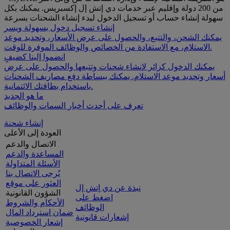
من 200 دولة وإقليم عبر خدمات دي إتش إل إكسبريس. يمكنك بكل
سهولة إنشاء حساب أو تسجيل الدخول لبدء إنشاء الشحنات بسرعة
إنشاء تسجيل دخول بسهولة ويسر
يمكنك الشحن، والتتبع، والحصول على عرض الأسعار، وتحديد موعد
الاستلام، مع الاستفادة من الخصائص والوظائف الموفرة للوقت.
انضموا إلينا كضيفٍ
يمكنك الدخول كزائر لإنشاء شحنات وتتبعها والحصول على عرض
أسعار وتحديد موعد الاستلام. يمكنك ببساطة دفع مصاريف الشحنات
باستخدام بطاقتك الائتمانية.
ما هو الجديد
تعرف على أحدث أخبار السمات والوظائف
إنشاء شحنة
العودة إلى الأعلى
الاتصال والدعم
المساعدة والدعم
الأسئلة المتداولة
يُرجى الاتصال بنا
العثور على موقع
نبذة عن دي إتش إل
الشؤون القانونية
اضغط على
الأحكام والشروط
الوظائف
ضمان استرداد المال
إشعارات قانونية
إشعار الخصوصية