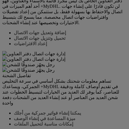
دفتر العناوين الخاص بك ليس مجرد قائمة بالأسماء والعناوين، فهو
أحد أهم الميزات في +MyDHL. لن تكون قادرًا على إنشاء جهات
اتصال والاحتفاظ بها بسهولة فقط، بل ستتمكن من إعداد تفضيلات
وافتراضيات جهات اتصال مخصصة، مما يسمح لك بتبسيط
الاختيارات وتخصيصها عند إنشاء الشحنات.
إضافة وتعديل جهات الاتصال
تحميل وتنزيل جهات الاتصال
إعداد الافتراضيات
تفاصيل الشحنة
تساهم معلومات شحنتك بشكل أساسي في سرعة التخليص
الجمركي، ويساعدك +MyDHL في تقديم أوصاف كاملة ودقيقة
للعناصر، كما يوفر لك العديد من الخيارات لتبسيط الخطوات عند
شحن العديد من العناصر أو عند إنشاء العديد من الشحنات دفعة
واحدة
يمكننا إنشاء فواتير جمركية من أجلك
ميزة المساعدة في إنشاء الوصف
إمكانات مناسبة لتحميل الملفات