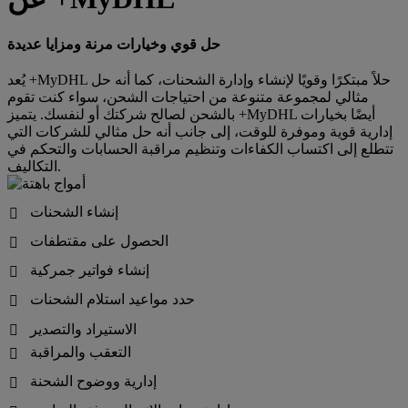
حل قوي وخيارات مرنة ومزايا عديدة
يُعد +MyDHL حلاً مبتكرًا وقويًا لإنشاء وإدارة الشحنات، كما أنه حل
مثالي لمجموعة متنوعة من احتياجات الشحن، سواء كنت تقوم
بالشحن لصالح شركتك أو لنفسك. يتميز +MyDHL أيضًا بخيارات
إدارية قوية وموفرة للوقت، إلى جانب أنه حل مثالي للشركات التي
تتطلع إلى اكتساب الكفاءات وتنظيم مراقبة الحسابات والتحكم في
التكاليف.
إنشاء الشحنات

الحصول على مقتطفات

إنشاء فواتير جمركية

حدد مواعيد استلام الشحنات

الاستيراد والتصدير

التعقب والمراقبة

إدارية ووضوح الشحنة
