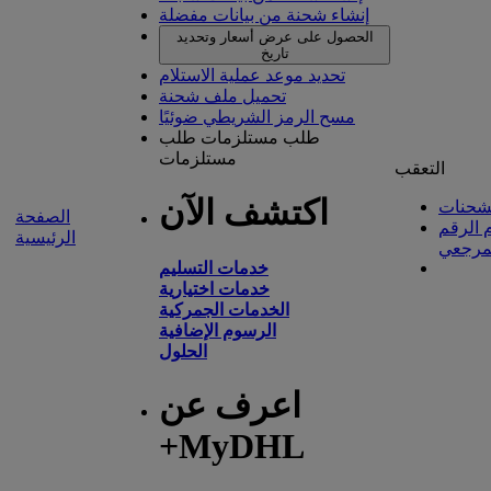
إنشاء شحنة من بيانات مفضلة
الحصول على عرض أسعار وتحديد
تاريخ
تحديد موعد عملية الاستلام
تحميل ملف شحنة
مسح الرمز الشريطي ضوئيًا
طلب مستلزمات
طلب
مستلزمات
التعقب
اكتشف الآن
شحنات
الصفحة
 الرقم
الرئيسية
مرجعي
خدمات التسليم
خدمات اختيارية
الخدمات الجمركية
الرسوم الإضافية
الحلول
اعرف عن
+MyDHL