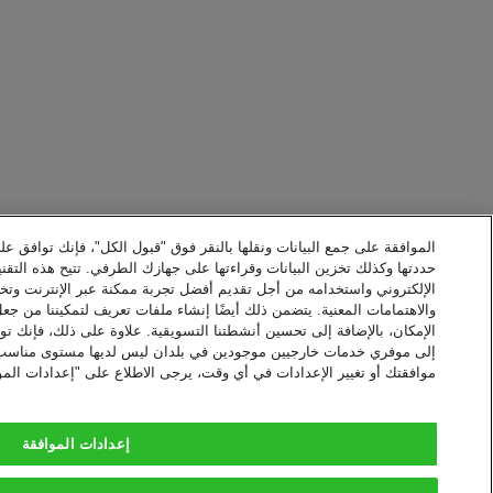
الموافقة على جمع البيانات ونقلها بالنقر فوق "قبول الكل"، فإنك توافق عل
حددتها وكذلك تخزين البيانات وقراءتها على جهازك الطرفي. تتيح هذه التقني
الإلكتروني واستخدامه من أجل تقديم أفضل تجربة ممكنة عبر الإنترنت وت
والاهتمامات المعنية. يتضمن ذلك أيضًا إنشاء ملفات تعريف لتمكيننا من جع
الإمكان، بالإضافة إلى تحسين أنشطتنا التسويقية. علاوة على ذلك، فإنك توا
إلى موفري خدمات خارجيين موجودين في بلدان ليس لديها مستوى مناسب من 
موافقتك أو تغيير الإعدادات في أي وقت، يرجى الاطلاع على "إعدادات المو
إعدادات الموافقة