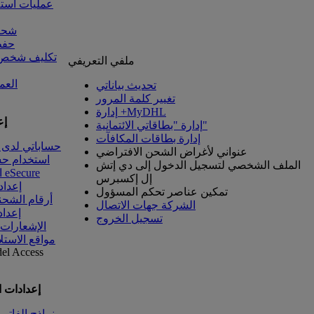
عمليات است
شحنا
حفظ
تكليف شخص آ
ملفي التعريفي
العم
تحديث بياناتي
تغيير كلمة المرور
إدارة +MyDHL
إع
إدارة "بطاقاتي الائتمانية"
إدارة بطاقات المكافآت
حساباتي لدى 
عنواني لأغراض الشحن الافتراضي
استخدام ح
الملف الشخصي لتسجيل الدخول إلى دي إتش
الوصول إلى eSecure
إل إكسبرس
إعداد
تمكين عناصر تحكم المسؤول
أرقام الشحن
الشركة جهات الاتصال
إعداد
تسجيل الخروج
الإشعارات
مواقع الاستل
del
Access
إعدادات 
نماذج الفاتو