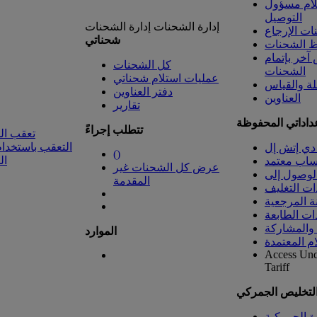
لام مسؤول
التوصيل
إدارة الشحنات
إدارة الشحنات
ت الإرجاع
شحناتي
 الشحنات
خر بإتمام
كل الشحنات
الشحنات
عمليات استلام شحناتي
لة والقياس
دفتر العناوين
العناوين
تقارير
داداتي المحفوظة
تتطلب إجراءً
تعقب ال
التعقب باستخدام
دي إتش إل
(
)
ال
ساب معتمد
عرض كل الشحنات غير
المقدمة
ات التغليف
ة المرجعية
ات الطابعة
 والمشاركة
الموارد
ام المعتمدة
Access Un
Tariff
التخليص الجمركي
رة الجمركية