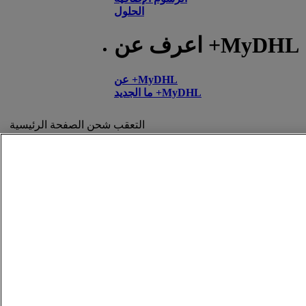
الحلول
اعرف عن +MyDHL
عن +MyDHL
ما الجديد +MyDHL
التعقب
شحن
الصفحة الرئيسية
البحث عن مواقع دي إتش إل
الاتصال والدعم
المساعدة والدعم
الأسئلة المتداولة
يُرجى الاتصال بنا
العثور على موقع
نبذة عن دي إتش إل
الشؤون القانونية
اضغط على
الأحكام والشروط
الوظائف
ضمان استرداد المال
إشعارات قانونية
إشعار الخصوصية