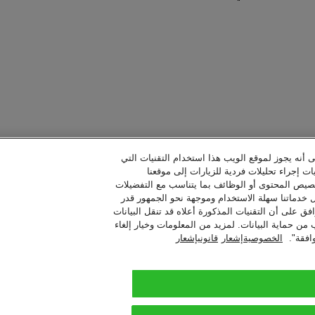
ى أنه يجوز لموقع الويب هذا استخدام التقنيات التي
ات إجراء تحليلات فردية للزيارات إلى موقعنا
خصيص المحتوى أو الوظائف بما يتناسب مع التفضيلات
ل خدماتنا سهلة الاستخدام وموجهة نحو الجمهور قدر
فق على أن التقنيات المذكورة أعلاه قد تنقل البيانات
حماية البيانات. لمزيد من المعلومات وخيار إلغاء
افقة".
الخصوصيةإشعار
قانونيإشعار