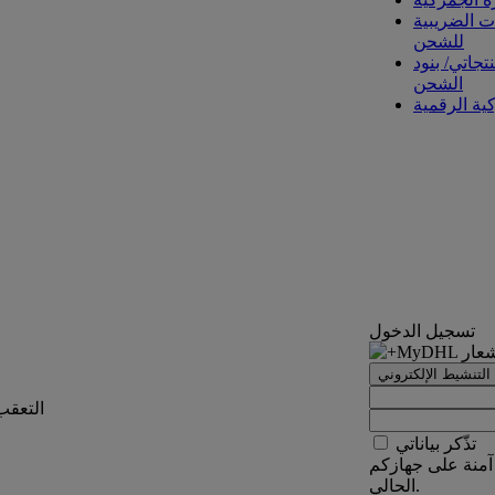
ت الضريبية
للشحن
تجاتي/ بنود
الشحن
كية الرقمية
تسجيل الدخول
التنشيط الإلكتروني
التعقب
تذّكر بياناتي
آمنة على جهازكم
الحالي.