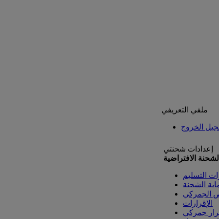
ملفي التعريفي
يل الخروج
إعدادات شحنتي
لشحنة الافتراضية
ات التسليم
اية الشحنة
ص الجمركي
الإقرارات
رار جمركي