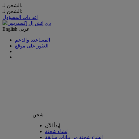
الشحن لـ:
الشحن لـ:
إعدادات المسؤول
عربى
English
المساعدة والدعم
العثور على موقع
شحن
إبدأ الآن
إنشاء شحنة
إنشاء شحنة من بيانات سابقة