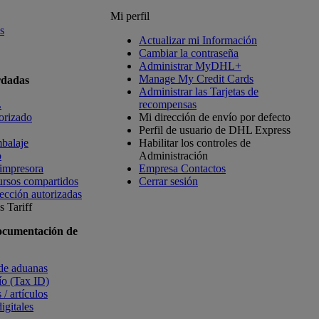
Mi perfil
s
Actualizar mi Información
Cambiar la contraseña
Administrar MyDHL+
Manage My Credit Cards
rdadas
Administrar las Tarjetas de
L
recompensas
orizado
Mi dirección de envío por defecto
Perfil de usuario de DHL Express
balaje
Habilitar los controles de
o
Administración
 impresora
Empresa Contactos
ursos compartidos
Cerrar sesión
ección autorizadas
 Tariff
ocumentación de
 de aduanas
vío (Tax ID)
 / artículos
igitales