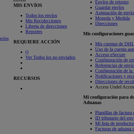
Envíos de retorno
MIS ENVÍOS
Guardar envíos
Asignación de envío
Todos los envíos
Moneda y Medida
Mis Recolecciones
Direcciones
Libreta de direcciones
Reportes
Mis configuraciones gua
nvíos
REQUIERE ACCIÓN
Mis cuentas de DH
Uso de la cuenta aut
(
)
Acceso eSecure
Ver Todos los no enviados
Configuración de em
Referencias de enví
Configuración de la
Notificaciones y rec
RECURSOS
Direcciones de recol
Access Undel
Access
Mi configuración para d
Aduanas
Plantillas de factura
ID tributario del en
Mi lista de productos
Facturas de aduana d