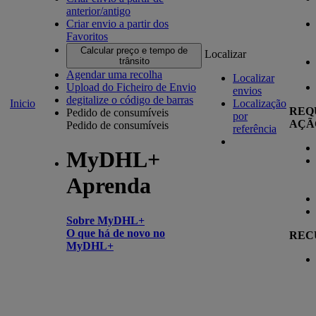
anterior/antigo
Criar envio a partir dos
Favoritos
Calcular preço e tempo de
Localizar
trânsito
Agendar uma recolha
Localizar
Upload do Ficheiro de Envio
envios
degitalize o código de barras
Inicio
Localização
REQ
Pedido de consumíveis
por
AÇÃ
Pedido de consumíveis
referência
MyDHL+
Aprenda
Sobre MyDHL+
O que há de novo no
REC
MyDHL+