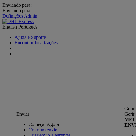
Enviando para:
Enviando para:
Definições Admin
English
Português
Ajuda e Suporte
Encontrar localizações
Gerir
Enviar
Gerir
MEU
Começar Agora
ENV
Criar um envio
Criar envio a partir de