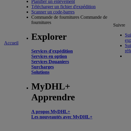
Planifier un enlèvement
Télécharger un fichier d'expédition
Scanner un code-barres
Commande de fournitures
Commande de
fournitures
Suivre
Explorer
Sui
exp
Accueil
Sui
réf
Services d'expédition
Services en option
Services Douaniers
Surcharges
Solutions
MyDHL+
Apprendre
A propos MyDHL+
Les nouveautés avec MyDHL+