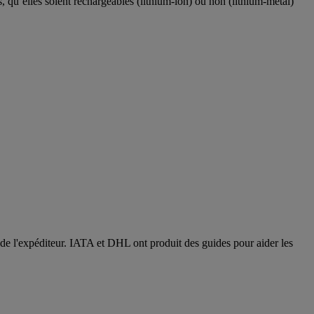
, qu’elles soient rechargeables (lithium-ion) ou non (lithium-métal)
 de l'expéditeur. IATA et DHL ont produit des guides pour aider les