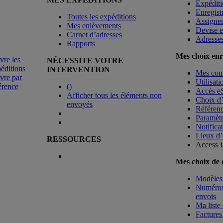
Expéditi
Enregist
Toutes les expéditions
Assigne
Mes enlèvements
Devise e
Carnet d’adresses
Adresse
Rapports
Mes choix enr
vre les
NÉCESSITE VOTRE
éditions
INTERVENTION
Mes co
vre par
Utilisat
érence
(
)
Accès e
Afficher tous les éléments non
Choix d
envoyés
Référenc
Paramètr
Notificat
Lieux d’
RESSOURCES
Access 
Mes choix de
Modèles 
Numéros 
envois
Ma liste 
Factures