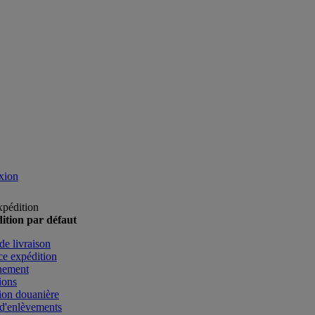
xion
xpédition
ition par défaut
de livraison
e expédition
nement
ions
ion douanière
d'enlèvements