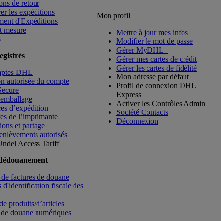
ons de retour
rer les expéditions
Mon profil
ment d'Expéditions
t mesure
Mettre à jour mes infos
s
Modifier le mot de passe
Gérer MyDHL+
egistrés
Gérer mes cartes de crédit
Gérer les cartes de fidélité
mptes DHL
Mon adresse par défaut
ion autorisée du compte
Profil de connexion DHL
Secure
Express
’emballage
Activer les Contrôles Admin
es d’expédition
Société Contacts
es de l’imprimante
Déconnexion
ions et partage
enlèvements autorisés
Undel
Access Tariff
 dédouanement
de factures de douane
d'identification fiscale des
de produits/d’articles
 de douane numériques