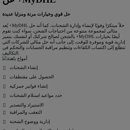
حل قوي وخيارات مرنة ومزايا عديدة
يُعد +MyDHL حلاً مبتكرًا وقويًا لإنشاء وإدارة الشحنات، كما أنه حل
مثالي لمجموعة متنوعة من احتياجات الشحن، سواء كنت تقوم
بالشحن لصالح شركتك أو لنفسك. يتميز +MyDHL أيضًا بخيارات
إدارية قوية وموفرة للوقت، إلى جانب أنه حل مثالي للشركات التي
تتطلع إلى اكتساب الكفاءات وتنظيم مراقبة الحسابات والتحكم في
التكاليف.
إنشاء الشحنات

الحصول على مقتطفات

إنشاء فواتير جمركية

حدد مواعيد استلام الشحنات

الاستيراد والتصدير

التعقب والمراقبة

إدارية ووضوح الشحنة
