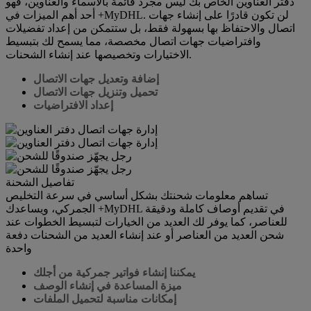
دفتر العناوين الخاص بك ليس مجرد قائمة بالأسماء والعناوين، فهو
أحد أهم الميزات في +MyDHL. لن تكون قادرًا على إنشاء جهات
اتصال والاحتفاظ بها بسهولة فقط، بل ستتمكن من إعداد تفضيلات
وافتراضيات جهات اتصال مخصصة، مما يسمح لك بتبسيط
الاختيارات وتخصيصها عند إنشاء الشحنات.
إضافة وتعديل جهات الاتصال
تحميل وتنزيل جهات الاتصال
إعداد الافتراضيات
تفاصيل الشحنة
تساهم معلومات شحنتك بشكل أساسي في سرعة التخليص
الجمركي، ويساعدك +MyDHL في تقديم أوصاف كاملة ودقيقة
للعناصر، كما يوفر لك العديد من الخيارات لتبسيط الخطوات عند
شحن العديد من العناصر أو عند إنشاء العديد من الشحنات دفعة
واحدة
يمكننا إنشاء فواتير جمركية من أجلك
ميزة المساعدة في إنشاء الوصف
إمكانات مناسبة لتحميل الملفات