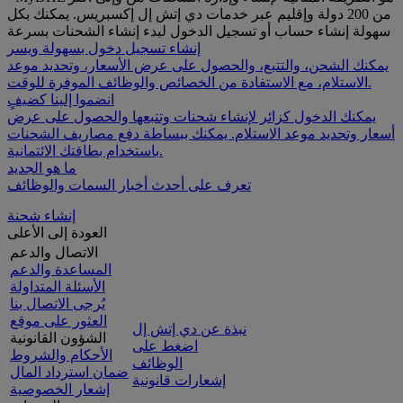
من 200 دولة وإقليم عبر خدمات دي إتش إل إكسبريس. يمكنك بكل
سهولة إنشاء حساب أو تسجيل الدخول لبدء إنشاء الشحنات بسرعة
إنشاء تسجيل دخول بسهولة ويسر
يمكنك الشحن، والتتبع، والحصول على عرض الأسعار، وتحديد موعد
الاستلام، مع الاستفادة من الخصائص والوظائف الموفرة للوقت.
انضموا إلينا كضيفٍ
يمكنك الدخول كزائر لإنشاء شحنات وتتبعها والحصول على عرض
أسعار وتحديد موعد الاستلام. يمكنك ببساطة دفع مصاريف الشحنات
باستخدام بطاقتك الائتمانية.
ما هو الجديد
تعرف على أحدث أخبار السمات والوظائف
إنشاء شحنة
العودة إلى الأعلى
الاتصال والدعم
المساعدة والدعم
الأسئلة المتداولة
يُرجى الاتصال بنا
العثور على موقع
نبذة عن دي إتش إل
الشؤون القانونية
اضغط على
الأحكام والشروط
الوظائف
ضمان استرداد المال
إشعارات قانونية
إشعار الخصوصية