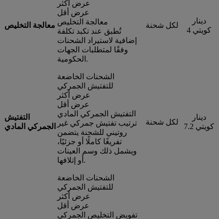
عرض أكثر
عرض أقل
دينار
معالجة التخليص
لكل شحنة
معالجة التخليص
كويتي 4
تُطبق عند تكبد تكلفة
إضافية لاستيراد الشحنات
وفقًا لمتطلبات الجهات
الحكومية.
الشحنات الخاضعة
للتفتيش الجمركي
عرض أكثر
عرض أقل
التفتيش الجمركي المادي
دينار
التفتيش
لكل شحنة
ترتيب تفتيش جمركي غير
كويتي 7.2
الجمركي المادي
روتيني للشحنة يتضمن
تفريغًا كاملًا أو جزئيًا،
ويشمل ذلك وسم العينات
أو إتلافها.
الشحنات الخاضعة
للتفتيش الجمركي
عرض أكثر
عرض أقل
تفويض التخليص الجمركي