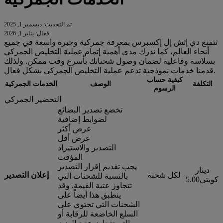
تم التحديث: ديسمبر 1, 2025
فعال: يناير 1, 2026
تتمتع دي إتش إل إكسبرس بمعرفة جمركية وخبرة واسعة في جميع
أنحاء العالم، كما ندرك مدى أهمية إتمام عملية التخليص الجمركي
بسلاسة وفاعلية لضمان وصول شحناتك بأسرع وقت ممكن. ولذلك
قدمنا خدمات نموذجية تدعم عملية التخليص الجمركي بشكل فعال.
كيفية حساب
التكلفة
الوصف
الخدمات الجمركية
الرسوم
التحضير الجمركي
تخضع تصدير البضائع
لضوابط إضافية
عرض أكثر
عرض أقل
التصدير والاستيراد
المؤقت
يجب تقديم إقرار التصدير
دينار
لكل شحنة
إعلان التصدير
بالنسبة للشحنات التي
كويتي5.00
تتجاوز عتبة القيمة. وقد
ينطبق هذا أيضاً على
الشحنات التي تحتوي على
السلع الخاضعة للرقابة أو