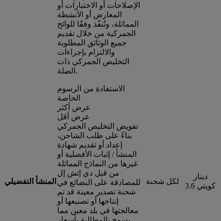
الإصلاحات أو الاختبارات أو
المعارض أو الأنشطة
المماثلة، وتُنفّذ وفقًا للوائح
الجمركية من خلال تقديم
جميع الوثائق المطلوبة
والالتزام بإجراءات
التخليص الجمركي ذات
الصلة.
الاستفادة من الرسوم
الخاصة
عرض أكثر
عرض أقل
تفويض التخليص الجمركي
بناءً على طلب الشاحن،
إعداد أو تقديم شهادة
المنشأ / إثبات الأفضلية أو
غيرها من النماذج المماثلة
من قبل دي إتش إل
دينار
لكل شحنة
المنشأ التفضيلي
للمصادقة على البضائع في
كويتي 3.6
شحنة تصدير معينة قد تم
إنتاجها أو تصنيعها أو
معالجتها في بلد معين مما
يسمح بالمطالبة بأسعار