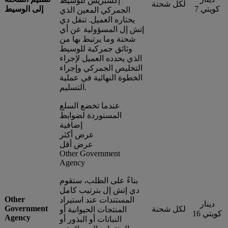
إكسبريس للوسيط
لكل شحنة
كويتي 7
إلى الوسيط
الجمركي المعين الذي
يختاره العميل. تنقل دي
إتش إل المسؤولية عن أي
شحنة وما يرتبط بها من
وثائق جمركية للوسيط
الذي يحدده العميل لإجراء
التخليص الجمركي وإجراء
الخطوة النهائية في عملية
التسليم.
عندما تخضع السلع
المستوردة لضوابط
إضافية
عرض أكثر
عرض أقل
Other Government
Agency
بناءً على الطلب، ستقوم
دي إتش إل بترتيب كامل
Other
المستندات عند استيراد
دينار
Government
لكل شحنة
المنتجات الحيوانية أو
كويتي 16
Agency
النباتات أو البذور أو