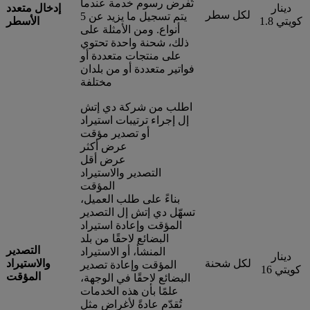
تُفرض رسوم خدمة عندما
دينار
إدخال متعدد
لكل سطر
يتم تسجيل ما يزيد عن 5
كويتي 1.8
الأسطر
أنواع. ومن الأمثلة على
ذلك، شحنة واحدة تحتوي
على منتجات متعددة أو
فواتير متعددة أو من بلدان
مختلفة
اطلب من شركة دي إتش
إل إجراء ترتيبات استيراد
أو تصدير مؤقت
عرض أكثر
عرض أقل
التصدير والاستيراد
المؤقت
بناءً على طلب العميل،
تسهّل دي إتش إل التصدير
المؤقت وإعادة استيراد
البضائع لاحقًا من بلد
التصدير
المنشأ، أو الاستيراد
دينار
لكل شحنة
والاستيراد
المؤقت وإعادة تصدير
كويتي 16
المؤقت
البضائع لاحقًا في الوجهة،
علمًا بأن هذه الخدمات
تُقدّم عادةً لأغراض مثل