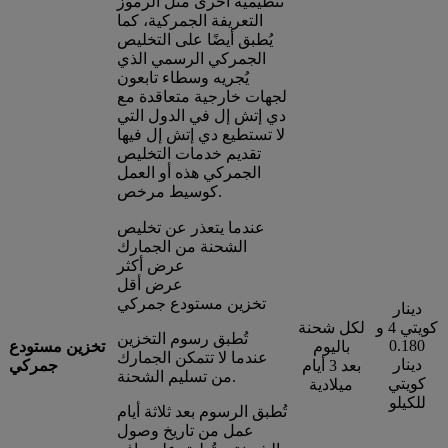
تنظيمية أخرى مثل الرموز
التعريفة الجمركية، كما
يُطبق أيضًا على التخليص
الجمركي الرسمي الذي
يُجريه وسطاء تابعون
لجهات خارجية متعاقدة مع
دي إتش إل في الدول التي
لا تستطيع دي إتش إل فيها
تقديم خدمات التخليص
الجمركي هذه أو العمل
كوسيط مرخص.
عندما يتعذر عن تخليص
الشحنة من الجمارك
عرض أكثر
عرض أقل
تخزين مستودع جمركي
دينار
كويتي 4 و
لكل شحنة
تُطبق رسوم التخزين
0.180
باليوم
تخزين مستودع
عندما لا تتمكن الجمارك
دينار
بعد 3 أيام
جمركي
من تسليم الشحنة.
كويتي
ميلادية
للكيلو
تُطبق الرسوم بعد ثلاثة أيام
عمل من تاريخ وصول