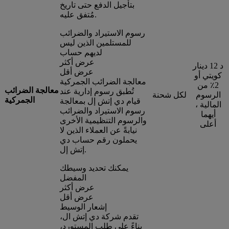
بتأجيل الدفع حتى تاريخ
مُتفق عليه.
رسوم الاستيراد والضرائب
للمستلمين الذين ليس
لديهم حساب
عرض أكثر
د 12 دينار
عرض أقل
كويتي أو
معالجة الضرائب الجمركية
2٪ من
معالجة الضرائب
تُطبق رسوم إدارية عند
الرسوم
لكل شحنة
الجمركية
قيام دي إتش إل بمعالجة
المالية ،
رسوم الاستيراد والضرائب
أيهما
والرسوم التنظيمية الأخرى
أعلى
نيابةً عن العملاء الذين لا
يحملون رقم حساب دي
إتش إل.
يمكنك تحديد وسيطك
المفضل
عرض أكثر
عرض أقل
إشعار الوسيط
تقدم شركة دي إتش ال،
بناءً على طلب المستورد،