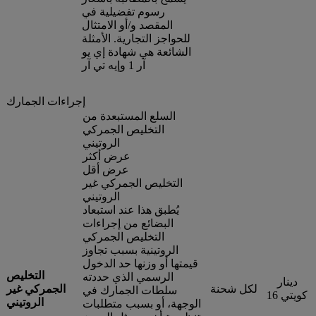
رسوم تفضيلية في
المقصد و/أو الامتثال
للحواجز التجارية. الأمثلة
الشائعة هي شهادة إي يو
آر 1 وإيه تي آر
إجراءات الجمارك
السلع المستبعدة من
التخليص الجمركي
الروتيني
عرض أكثر
عرض أقل
التخليص الجمركي غير
الروتيني
يُطبق هذا عند استبعاد
البضائع من إجراءات
التخليص الجمركي
الروتينية بسبب تجاوز
قيمتها أو وزنها حد الدخول
التخليص
الرسمي الذي حددته
دينار
لكل شحنة
الجمركي غير
سلطات الجمارك في
كويتي 16
الروتيني
الوجهة، أو بسبب متطلبات