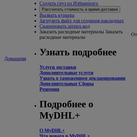
Создать груз из Избранного
Рассчитать стоимость и время доставки
Вызвать курьера
Загрузить файл для создания накладных
Сканировать штрих-код
Заказать расходные материалы
Заказать
От
расходные материалы
Узнать подробнее
Домашняя
Услуги доставки
Дополнительные услуги
Узнать о таможенном декларировании
Дополнительные Сборы
Решения
Подробнее о
MyDHL+
О MyDHL+
Что нового в MyDHL+