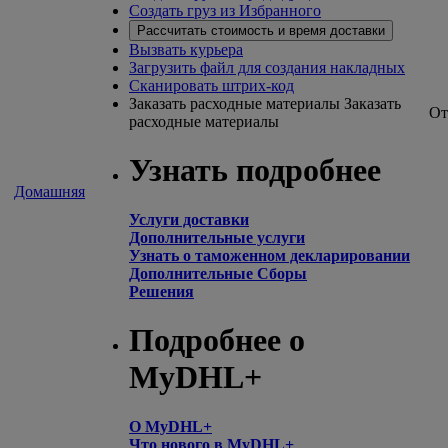
Создать груз из Избранного
Рассчитать стоимость и время доставки
Вызвать курьера
Загрузить файл для создания накладных
Сканировать штрих-код
Заказать расходные материалы
Заказать
От
расходные материалы
Узнать подробнее
Домашняя
Услуги доставки
Дополнительные услуги
Узнать о таможенном декларировании
Дополнительные Сборы
Решения
Подробнее о
MyDHL+
О MyDHL+
Что нового в MyDHL+