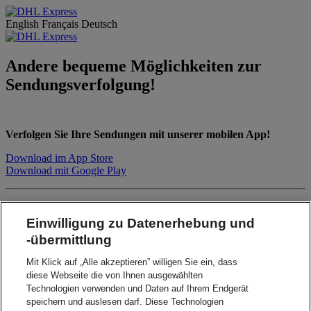
English
Français
Deutsch
Andere bequeme Möglichkeiten zur
Sendungsverfolgung!
Verfolgen Sie Ihre Sendungen mit unserer mobilen App!
Download im App Store
Download mit Google Play
WhatsApp
Einwilligung zu Datenerhebung und
Sendungen verfolgen und Angebote erhalten
-übermittlung
+352 691 150 021 zu Ihren Whatsapp-Kontakten hinzufügen
Mit Klick auf „Alle akzeptieren” willigen Sie ein, dass
Schreiben Sie uns "Meine Sendung verfolgen" oder
diese Webseite die von Ihnen ausgewählten
"Angebot erhalten"
Technologien verwenden und Daten auf Ihrem Endgerät
speichern und auslesen darf. Diese Technologien
WhatsApp