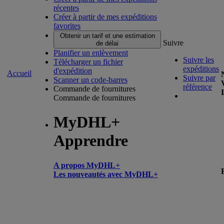
récentes
Créer à partir de mes expéditions
favorites
Obtenir un tarif et une estimation
Suivre
de délai
Planifier un enlèvement
Suivre les
Télécharger un fichier
expéditions
d'expédition
Accueil
Suivre par
Scanner un code-barres
référence
Commande de fournitures
Commande de fournitures
MyDHL+
Apprendre
A propos MyDHL+
Les nouveautés avec MyDHL+