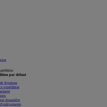
xion
xpédition
ition par défaut
de livraison
e expédition
nement
ions
ion douanière
d'enlèvements