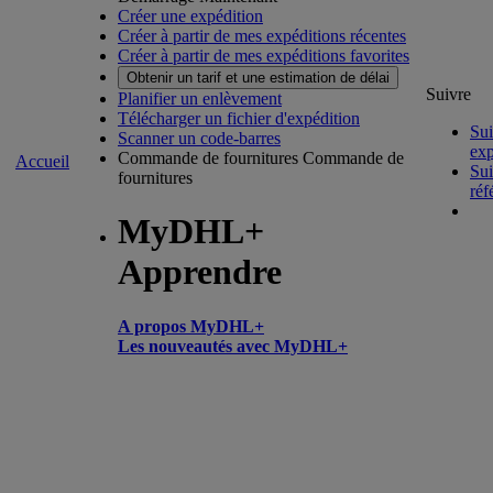
Créer une expédition
Créer à partir de mes expéditions récentes
Créer à partir de mes expéditions favorites
Obtenir un tarif et une estimation de délai
Suivre
Planifier un enlèvement
Télécharger un fichier d'expédition
Sui
Scanner un code-barres
exp
Commande de fournitures
Commande de
Accueil
Sui
fournitures
réf
MyDHL+
Apprendre
A propos MyDHL+
Les nouveautés avec MyDHL+