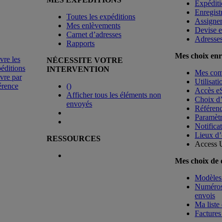
Expéditi
Enregist
Toutes les expéditions
Assigne
Mes enlèvements
Devise e
Carnet d’adresses
Adresse
Rapports
Mes choix enr
vre les
NÉCESSITE VOTRE
éditions
INTERVENTION
Mes co
vre par
Utilisat
érence
(
)
Accès e
Afficher tous les éléments non
Choix d
envoyés
Référenc
Paramètr
Notificat
Lieux d’
RESSOURCES
Access 
Mes choix de
Modèles 
Numéros 
envois
Ma liste 
Factures