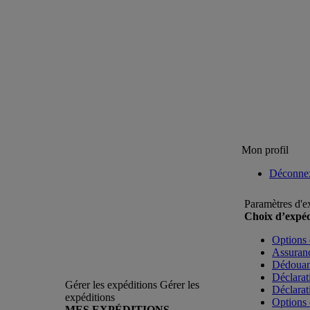
Mon profil
Déconne
Paramètres d'e
Choix d’expéd
Options 
Assuranc
Dédoua
Déclarat
Gérer les expéditions
Gérer les
Déclarat
expéditions
Options 
MES EXPÉDITIONS