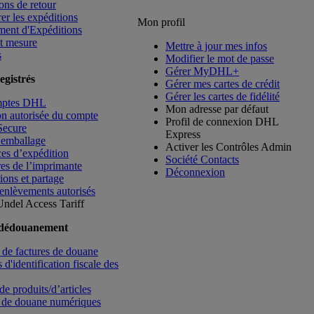
ons de retour
rer les expéditions
Mon profil
ment d'Expéditions
t mesure
Mettre à jour mes infos
s
Modifier le mot de passe
Gérer MyDHL+
egistrés
Gérer mes cartes de crédit
Gérer les cartes de fidélité
mptes DHL
Mon adresse par défaut
ion autorisée du compte
Profil de connexion DHL
Secure
Express
’emballage
Activer les Contrôles Admin
es d’expédition
Société Contacts
es de l’imprimante
Déconnexion
ions et partage
enlèvements autorisés
Undel
Access Tariff
 dédouanement
de factures de douane
d'identification fiscale des
de produits/d’articles
 de douane numériques