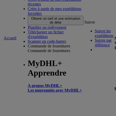
récentes
Créer à partir de mes expéditions
favorites
Obtenir un tarif et une estimation
Suivre
de délai
Planifier un enlèvement
Suivre les
Télécharger un fichier
expéditions
d'expédition
Accueil
Suivre par
Scanner un code-barres
référence
Commande de fournitures
Commande de fournitures
MyDHL+
Apprendre
A propos MyDHL+
Les nouveautés avec MyDHL+