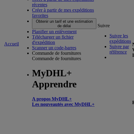
récentes
Créer à partir de mes expéditions
favorites
Obtenir un tarif et une estimation
Suivre
de délai
Planifier un enlèvement
Suivre les
Télécharger un fichier
expéditions
d'expédition
Accueil
Suivre par
Scanner un code-barres
référence
Commande de fournitures
Commande de fournitures
MyDHL+
Apprendre
A propos MyDHL+
Les nouveautés avec MyDHL+