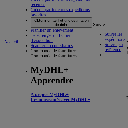
récentes
Créer à partir de mes expéditions
favorites
Obtenir un tarif et une estimation
Suivre
de délai
Planifier un enlèvement
Suivre les
Télécharger un fichier
expéditions
d'expédition
Accueil
Suivre par
Scanner un code-barres
référence
Commande de fournitures
Commande de fournitures
MyDHL+
Apprendre
A propos MyDHL+
Les nouveautés avec MyDHL+