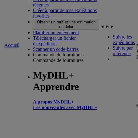
récentes
Créer à partir de mes expéditions
favorites
Obtenir un tarif et une estimation
Suivre
de délai
Planifier un enlèvement
Suivre les
Télécharger un fichier
expéditions
d'expédition
Accueil
Suivre par
Scanner un code-barres
référence
Commande de fournitures
Commande de fournitures
MyDHL+
Apprendre
A propos MyDHL+
Les nouveautés avec MyDHL+