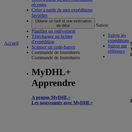
récentes
Créer à partir de mes expéditions
favorites
Obtenir un tarif et une estimation
Suivre
de délai
Planifier un enlèvement
Suivre les
Télécharger un fichier
expéditions
d'expédition
Accueil
Suivre par
Scanner un code-barres
référence
Commande de fournitures
Commande de fournitures
MyDHL+
Apprendre
A propos MyDHL+
Les nouveautés avec MyDHL+