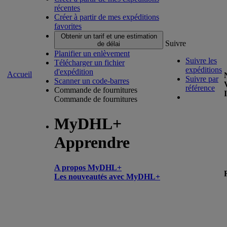
récentes
Créer à partir de mes expéditions
favorites
Obtenir un tarif et une estimation
Suivre
de délai
Planifier un enlèvement
Suivre les
Télécharger un fichier
expéditions
d'expédition
Accueil
Suivre par
Scanner un code-barres
référence
Commande de fournitures
Commande de fournitures
MyDHL+
Apprendre
A propos MyDHL+
Les nouveautés avec MyDHL+