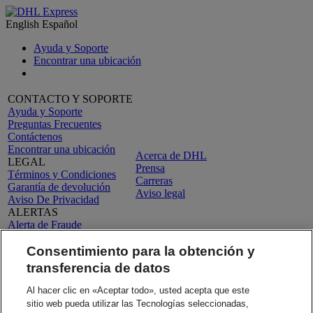
English
Español
Ayuda y Soporte
Encontrar una ubicación
CONTACTO Y SOPORTE
Ayuda y Soporte
Preguntas Frecuentes
Contáctenos
Encontrar una ubicación
Acerca de DHL
LEGAL
Prensa
Términos y Condiciones
Carreras
Garantía de devolución
Aviso legal
Aviso De Privacidad
ALERTAS
Alerta de Fraude
Información Importante
Consentimiento para la obtención y
2026 © DHL Group - All
Configuración de
Síganos
transferencia de datos
rights reserved
consentimiento
Al hacer clic en «Aceptar todo», usted acepta que este
sitio web pueda utilizar las Tecnologías seleccionadas,