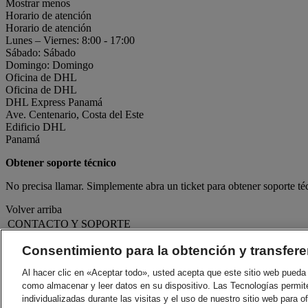
Mostrar menos
Horario de atención
Horario de atención
Lunes – Viernes: 8:00 - 17:00
Sábado: Sábado
Domingo: Domingo
Oficina de DHL
Oficina de DHL
DHL Express Panamá
Ave. Centenario, Costa del Este
Edificio DHL
Panamá
Obtener soporte técnico
No precisa llamar. Simplemente abra un ticket para obtener soporte t
Volver arriba
CONTACTO Y SOPORTE
Ayuda y Soporte
Preguntas Frecuentes
Consentimiento para la obtención y transfere
Contáctenos
Al hacer clic en «Aceptar todo», usted acepta que este sitio web pueda 
Encontrar una ubicación
Acerca de DHL
LEGAL
como almacenar y leer datos en su dispositivo. Las Tecnologías permit
Prensa
Términos y Condiciones
individualizadas durante las visitas y el uso de nuestro sitio web para o
Carreras