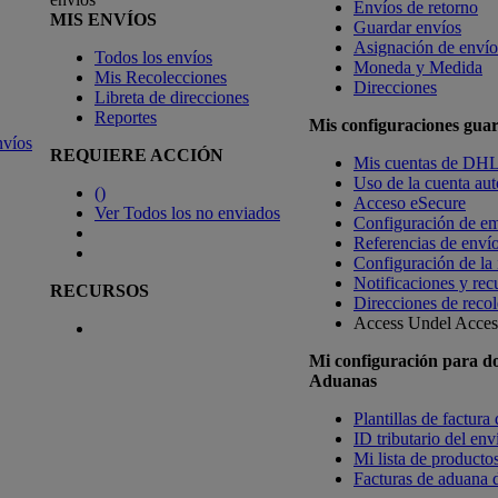
Envíos de retorno
MIS ENVÍOS
Guardar envíos
Asignación de envío
Todos los envíos
Moneda y Medida
Mis Recolecciones
Direcciones
Libreta de direcciones
Reportes
Mis configuraciones gua
nvíos
REQUIERE ACCIÓN
Mis cuentas de DH
Uso de la cuenta aut
(
)
Acceso eSecure
Ver Todos los no enviados
Configuración de em
Referencias de enví
Configuración de la
Notificaciones y rec
RECURSOS
Direcciones de recol
Access Undel
Access
Mi configuración para d
Aduanas
Plantillas de factura
ID tributario del en
Mi lista de productos
Facturas de aduana d