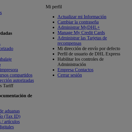
Mi perfil
s
Actualizar mi Información
Cambiar la contraseña
Administrar MyDHL+
Manage My Credit Cards
rdadas
Administrar las Tarjetas de
L
recompensas
orizado
Mi dirección de envío por defecto
Perfil de usuario de DHL Express
balaje
Habilitar los controles de
o
Administración
 impresora
Empresa Contactos
ursos compartidos
Cerrar sesión
ección autorizadas
 Tariff
ocumentación de
 de aduanas
vío (Tax ID)
 / artículos
igitales