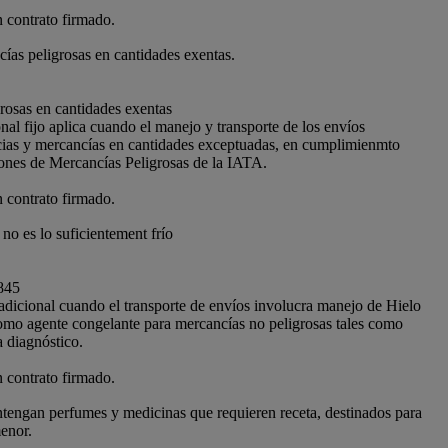
n contrato firmado.
ías peligrosas en cantidades exentas.
rosas en cantidades exentas
nal fijo aplica cuando el manejo y transporte de los envíos
cias y mercancías en cantidades exceptuadas, en cumplimienmto
ones de Mercancías Peligrosas de la IATA.
n contrato firmado.
no es lo suficientement frío
845
adicional cuando el transporte de envíos involucra manejo de Hielo
o agente congelante para mercancías no peligrosas tales como
 diagnóstico.
n contrato firmado.
tengan perfumes y medicinas que requieren receta, destinados para
menor.