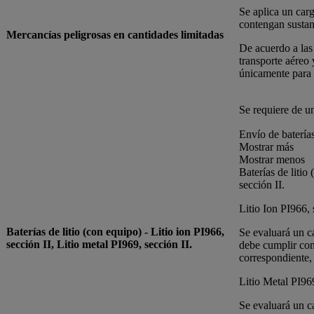
Se aplica un carg
contengan sustan
Mercancías peligrosas en cantidades limitadas
De acuerdo a las
transporte aéreo
únicamente para 
Se requiere de u
Envío de baterías
Mostrar más
Mostrar menos
Baterías de litio
sección II.
Litio Ion PI966, 
Baterías de litio (con equipo) - Litio ion PI966,
Se evaluará un c
sección II, Litio metal PI969, sección II.
debe cumplir con
correspondiente,
Litio Metal PI969
Se evaluará un c