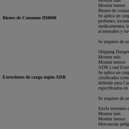
Mostrar más
Mostrar menos
Bienes de cons
Se aplica un car
Bienes de Consumo ID8000
perfumes, locione
medicamentos, in
al menudeo y env
Se requiere de u
Shipping Danger
Mostrar más
Mostrar menos
ADR Load Exem
Se aplica un car
Exenciones de carga según ADR
clasificadas com
definido para Ca
especificados en
Se requiere de u
Envío terrestres 
Mostrar más
Mostrar menos
Mercancías pelig