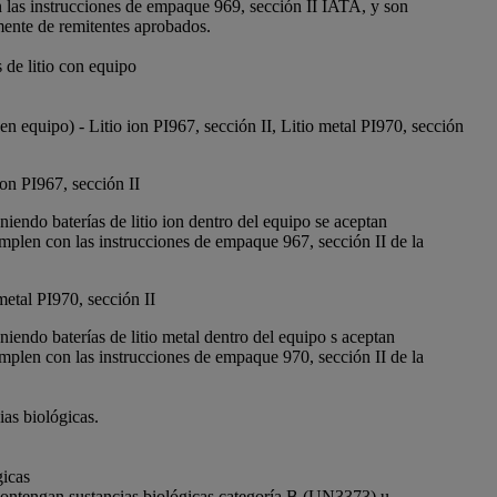
 las instrucciones de empaque 969, sección II IATA, y son
ente de remitentes aprobados.
 de litio con equipo
 (en equipo) - Litio ion PI967, sección II, Litio metal PI970, sección
 ion PI967, sección II
iendo baterías de litio ion dentro del equipo se aceptan
mplen con las instrucciones de empaque 967, sección II de la
 metal PI970, sección II
iendo baterías de litio metal dentro del equipo s aceptan
mplen con las instrucciones de empaque 970, sección II de la
ias biológicas.
gicas
ontengan sustancias biológicas categoría B (UN3373) u