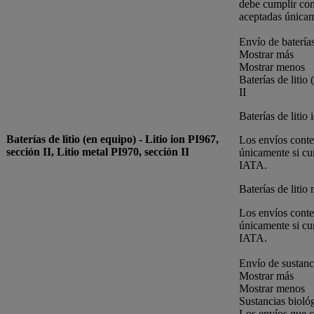
debe cumplir con
aceptadas únicam
Envío de baterías
Mostrar más
Mostrar menos
Baterías de litio
II
Baterías de litio
Baterías de litio (en equipo) - Litio ion PI967,
Los envíos conten
sección II, Litio metal PI970, sección II
únicamente si cu
IATA.
Baterías de litio
Los envíos conten
únicamente si cu
IATA.
Envío de sustanc
Mostrar más
Mostrar menos
Sustancias bioló
Los envíos que c