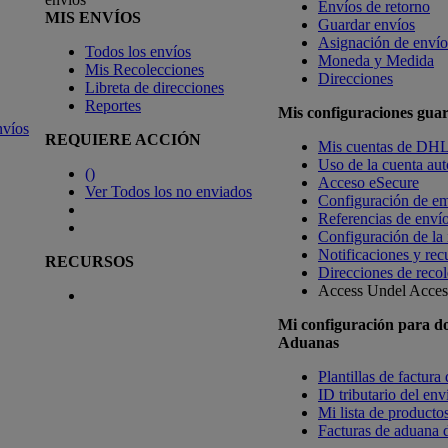
Envíos de retorno
MIS ENVÍOS
Guardar envíos
Asignación de envío
Todos los envíos
Moneda y Medida
Mis Recolecciones
Direcciones
Libreta de direcciones
Reportes
Mis configuraciones gua
nvíos
REQUIERE ACCIÓN
Mis cuentas de DH
Uso de la cuenta aut
(
)
Acceso eSecure
Ver Todos los no enviados
Configuración de em
Referencias de enví
Configuración de la
Notificaciones y rec
RECURSOS
Direcciones de recol
Access Undel
Access
Mi configuración para d
Aduanas
Plantillas de factura
ID tributario del en
Mi lista de productos
Facturas de aduana d