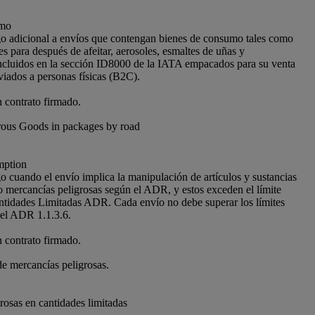
umo
go adicional a envíos que contengan bienes de consumo tales como
s para después de afeitar, aerosoles, esmaltes de uñas y
cluidos en la sección ID8000 de la IATA empacados para su venta
iados a personas físicas (B2C).
n contrato firmado.
ous Goods in packages by road
ption
go cuando el envío implica la manipulación de artículos y sustancias
o mercancías peligrosas según el ADR, y estos exceden el límite
ntidades Limitadas ADR. Cada envío no debe superar los límites
 el ADR 1.1.3.6.
n contrato firmado.
de mercancías peligrosas.
rosas en cantidades limitadas