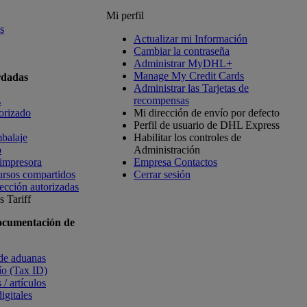
Mi perfil
s
Actualizar mi Información
Cambiar la contraseña
Administrar MyDHL+
Manage My Credit Cards
rdadas
Administrar las Tarjetas de
L
recompensas
orizado
Mi dirección de envío por defecto
Perfil de usuario de DHL Express
balaje
Habilitar los controles de
o
Administración
 impresora
Empresa Contactos
ursos compartidos
Cerrar sesión
ección autorizadas
 Tariff
ocumentación de
 de aduanas
vío (Tax ID)
 / artículos
igitales