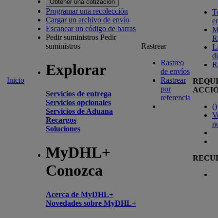
Obtener una cotización
Programar una recolección
T
Cargar un archivo de envío
e
Escanear un código de barras
M
Pedir suministros
Pedir
R
suministros
Rastrear
L
d
Rastreo
R
Explorar
de envíos
Inicio
Rastrear
REQU
por
ACCI
Servicios de entrega
referencia
Servicios opcionales
(
)
Servicios de Aduana
V
Recargos
n
Soluciones
MyDHL+
RECU
Conozca
Acerca de MyDHL+
Novedades sobre MyDHL+