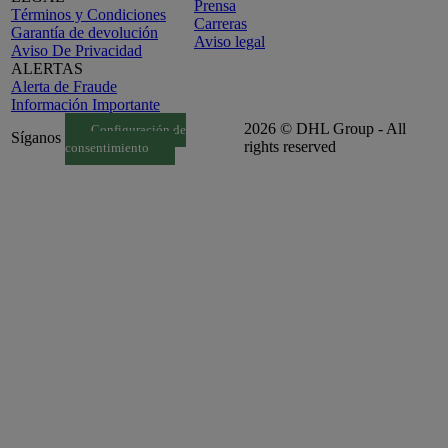
Prensa
Términos y Condiciones
Carreras
Garantía de devolución
Aviso legal
Aviso De Privacidad
ALERTAS
Alerta de Fraude
Información Importante
2026 © DHL Group - All
Configuración de
Síganos
rights reserved
consentimiento