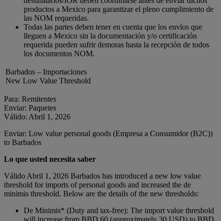
destinatarios/IOR deben coordinarse antes de enviar dichos
productos a Mexico para garantizar el pleno cumplimiento de
las NOM requeridas.
Todas las partes deben tener en cuenta que los envíos que
lleguen a Mexico sin la documentación y/o certificación
requerida pueden sufrir demoras hasta la recepción de todos
los documentos NOM.
Barbados – Importaciones
New Low Value Threshold
Para: Remitentes
Enviar: Paquetes
Válido: Abril 1, 2026
Enviar: Low value personal goods (Empresa a Consumidor (B2C))
to Barbados
Lo que usted necesita saber
Válido Abril 1, 2026 Barbados has introduced a new low value
threshold for imports of personal goods and increased the de
minimis threshold. Below are the details of the new thresholds:
De Minimis* (Duty and tax-free): The import value threshold
will increase from BBD 60 (approximately 30 USD) to BBD