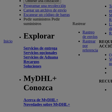
Obtener una cotización
Programar una recolección
T
Cargar un archivo de envío
e
Escanear un código de barras
M
Pedir suministros
Pedir
R
suministros
Rastrear
L
d
Rastreo
R
Explorar
de envíos
Inicio
Rastrear
REQU
por
ACCI
Servicios de entrega
referencia
Servicios opcionales
(
)
Servicios de Aduana
V
Recargos
n
Soluciones
MyDHL+
RECU
Conozca
Acerca de MyDHL+
Novedades sobre MyDHL+