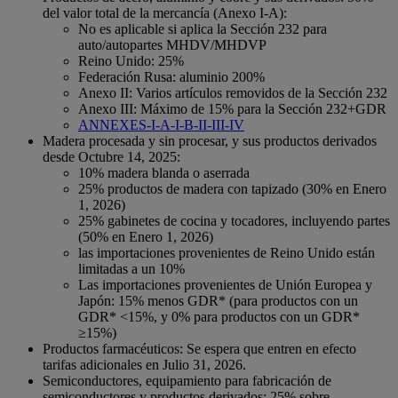
del valor total de la mercancía (Anexo I-A):
No es aplicable si aplica la Sección 232 para
auto/autopartes MHDV/MHDVP
Reino Unido: 25%
Federación Rusa: aluminio 200%
Anexo II: Varios artículos removidos de la Sección 232
Anexo III: Máximo de 15% para la Sección 232+GDR
ANNEXES-I-A-I-B-II-III-IV
Madera procesada y sin procesar, y sus productos derivados
desde Octubre 14, 2025:
10% madera blanda o aserrada
25% productos de madera con tapizado (30% en Enero
1, 2026)
25% gabinetes de cocina y tocadores, incluyendo partes
(50% en Enero 1, 2026)
las importaciones provenientes de Reino Unido están
limitadas a un 10%
Las importaciones provenientes de Unión Europea y
Japón: 15% menos GDR* (para productos con un
GDR* <15%, y 0% para productos con un GDR*
≥15%)
Productos farmacéuticos: Se espera que entren en efecto
tarifas adicionales en Julio 31, 2026.
Semiconductores, equipamiento para fabricación de
semiconductores y productos derivados: 25% sobre