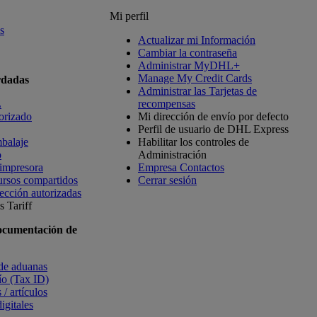
Mi perfil
s
Actualizar mi Información
Cambiar la contraseña
Administrar MyDHL+
Manage My Credit Cards
rdadas
Administrar las Tarjetas de
L
recompensas
orizado
Mi dirección de envío por defecto
Perfil de usuario de DHL Express
balaje
Habilitar los controles de
o
Administración
 impresora
Empresa Contactos
ursos compartidos
Cerrar sesión
ección autorizadas
 Tariff
ocumentación de
 de aduanas
vío (Tax ID)
 / artículos
igitales