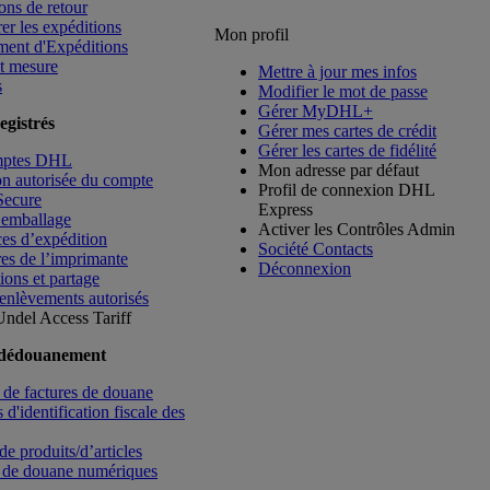
ons de retour
rer les expéditions
Mon profil
ment d'Expéditions
t mesure
Mettre à jour mes infos
s
Modifier le mot de passe
Gérer MyDHL+
egistrés
Gérer mes cartes de crédit
Gérer les cartes de fidélité
mptes DHL
Mon adresse par défaut
ion autorisée du compte
Profil de connexion DHL
Secure
Express
’emballage
Activer les Contrôles Admin
es d’expédition
Société Contacts
es de l’imprimante
Déconnexion
ions et partage
enlèvements autorisés
Undel
Access Tariff
 dédouanement
de factures de douane
d'identification fiscale des
de produits/d’articles
 de douane numériques