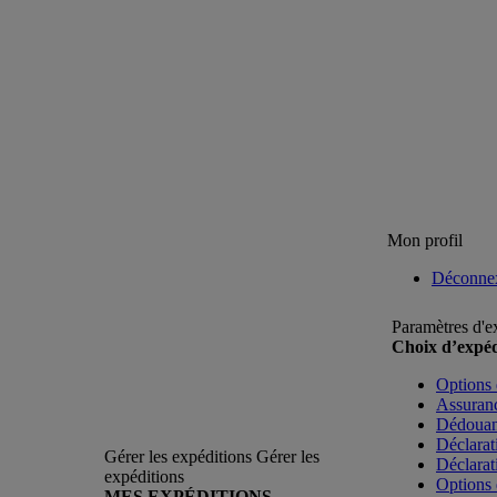
Mon profil
Déconne
Paramètres d'e
Choix d’expéd
Options 
Assuranc
Dédoua
Déclarat
Gérer les expéditions
Gérer les
Déclarat
expéditions
Options 
MES EXPÉDITIONS