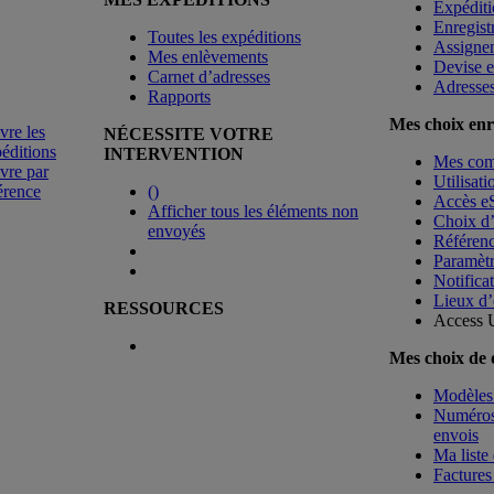
Expéditi
Enregist
Toutes les expéditions
Assigne
Mes enlèvements
Devise e
Carnet d’adresses
Adresse
Rapports
Mes choix enr
vre les
NÉCESSITE VOTRE
éditions
INTERVENTION
Mes co
vre par
Utilisat
érence
(
)
Accès e
Afficher tous les éléments non
Choix d
envoyés
Référenc
Paramètr
Notificat
Lieux d’
RESSOURCES
Access 
Mes choix de
Modèles 
Numéros 
envois
Ma liste 
Factures