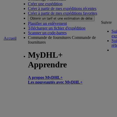
Créer une expédition
Créer à partir de mes expéditions récentes
Créer à partir de mes expéditions favorites
Obtenir un tarif et une estimation de délai
Suivre
Planifier un enlèvement
Télécharger un fichier d'expédition
Sui
Scanner un code-barres
exp
Commande de fournitures
Commande de
Accueil
Sui
fournitures
réf
MyDHL+
Apprendre
A propos MyDHL+
Les nouveautés avec MyDHL+