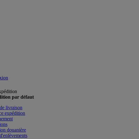
xion
xpédition
ition par défaut
de livraison
e expédition
nement
ions
ion douanière
d'enlèvements