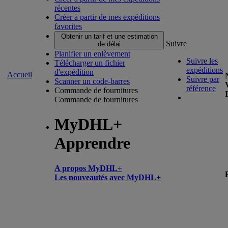
récentes
Créer à partir de mes expéditions
favorites
Obtenir un tarif et une estimation
Suivre
de délai
Planifier un enlèvement
Suivre les
Télécharger un fichier
expéditions
d'expédition
Accueil
Suivre par
Scanner un code-barres
référence
Commande de fournitures
Commande de fournitures
MyDHL+
Apprendre
A propos MyDHL+
Les nouveautés avec MyDHL+