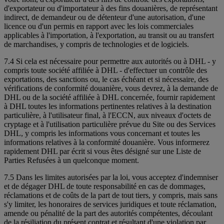
d'exportateur ou d'importateur à des fins douanières, de représentant
indirect, de demandeur ou de détenteur d'une autorisation, d'une
licence ou d'un permis en rapport avec les lois commerciales
applicables à l'importation, à l'exportation, au transit ou au transfert
de marchandises, y compris de technologies et de logiciels.
7.4 Si cela est nécessaire pour permettre aux autorités ou à DHL - y
compris toute société affiliée à DHL - d'effectuer un contrôle des
exportations, des sanctions ou, le cas échéant et si nécessaire, des
vérifications de conformité douanière, vous devrez, à la demande de
DHL ou de la société affiliée à DHL concernée, fournir rapidement
à DHL toutes les informations pertinentes relatives à la destination
particulière, à l'utilisateur final, à l'ECCN, aux niveaux d'octets de
cryptage et à l'utilisation particulière prévue du Site ou des Services
DHL, y compris les informations vous concernant et toutes les
informations relatives à la conformité douanière. Vous informerez
rapidement DHL par écrit si vous êtes désigné sur une Liste de
Parties Refusées à un quelconque moment.
7.5 Dans les limites autorisées par la loi, vous acceptez d'indemniser
et de dégager DHL de toute responsabilité en cas de dommages,
réclamations et de coûts de la part de tout tiers, y compris, mais sans
s'y limiter, les honoraires de services juridiques et toute réclamation,
amende ou pénalité de la part des autorités compétentes, découlant
de la résiliation du présent contrat et résultant d'une violation par