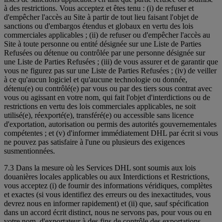
à des restrictions. Vous acceptez et êtes tenu : (i) de refuser et
d'empêcher l'accès au Site à partir de tout lieu faisant l'objet de
sanctions ou d'embargos étendus et globaux en vertu des lois
commerciales applicables ; (ii) de refuser ou d'empêcher l'accès au
Site à toute personne ou entité désignée sur une Liste de Parties
Refusées ou détenue ou contrôlée par une personne désignée sur
une Liste de Parties Refusées ; (iii) de vous assurer et de garantir que
vous ne figurez pas sur une Liste de Parties Refusées ; (iv) de veiller
à ce qu'aucun logiciel et qu'aucune technologie ou donnée,
détenu(e) ou contrôlé(e) par vous ou par des tiers sous contrat avec
vous ou agissant en votre nom, qui fait l'objet d'interdictions ou de
restrictions en vertu des lois commerciales applicables, ne soit
utilisé(e), réexporté(e), transféré(e) ou accessible sans licence
d'exportation, autorisation ou permis des autorités gouvernementales
compétentes ; et (v) d'informer immédiatement DHL par écrit si vous
ne pouvez pas satisfaire à l'une ou plusieurs des exigences
susmentionnées.
7.3 Dans la mesure où les Services DHL sont soumis aux lois
douanières locales applicables ou aux Interdictions et Restrictions,
vous acceptez (i) de fournir des informations véridiques, complètes
et exactes (si vous identifiez des erreurs ou des inexactitudes, vous
devrez nous en informer rapidement) et (ii) que, sauf spécification
dans un accord écrit distinct, nous ne servons pas, pour vous ou en
votre nom, d'exportateur à des fins de contrôle des exportations,